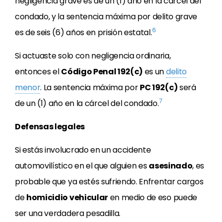
negligencia grave es de un (1) año en la cárcel del
condado, y la sentencia máxima por delito grave
6
es de seis (6) años en prisión estatal.
Si actuaste solo con negligencia ordinaria,
entonces el
Código Penal 192(c)
es un
delito
menor
. La sentencia máxima por
PC 192(c)
será
7
de un (1) año en la cárcel del condado.
Defensas legales
Si estás involucrado en un accidente
automovilístico en el que alguien es
asesinado
, es
probable que ya estés sufriendo. Enfrentar cargos
de
homicidio vehicular
en medio de eso puede
ser una verdadera pesadilla.