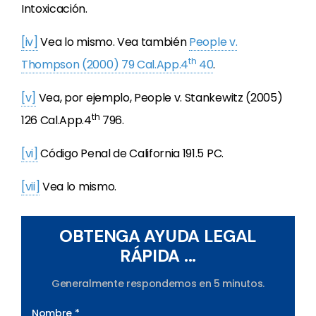
Intoxicación.
[iv]
Vea lo mismo. Vea también
People v.
th
Thompson (2000) 79 Cal.App.4
40
.
[v]
Vea, por ejemplo, People v. Stankewitz (2005)
th
126 Cal.App.4
796.
[vi]
Código Penal de California 191.5 PC.
[vii]
Vea lo mismo.
OBTENGA AYUDA LEGAL
RÁPIDA ...
Generalmente respondemos en 5 minutos.
Nombre *