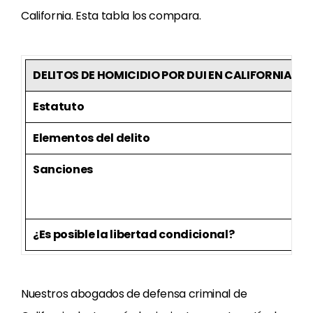
California. Esta tabla los compara.
DELITOS DE HOMICIDIO POR DUI EN CALIFORNIA
Estatuto
P
Elementos del delito
C
Sanciones
M
F
¿Es posible la libertad condicional?
S
Nuestros abogados de defensa criminal de