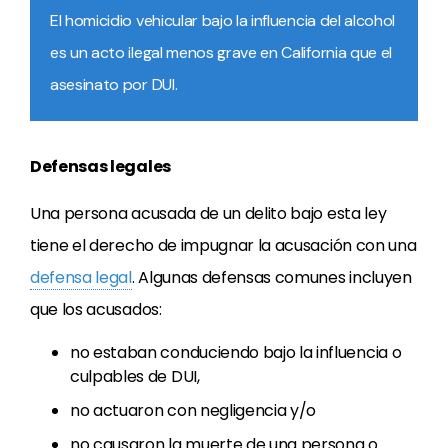
El homicidio vehicular bajo la influencia del alcohol
es un acto ilegal menos grave en California que el
asesinato por DUI.
Defensas legales
Una persona acusada de un delito bajo esta ley
tiene el derecho de impugnar la acusación con una
defensa legal
. Algunas defensas comunes incluyen
que los acusados:
no estaban conduciendo bajo la influencia o
culpables de DUI,
no actuaron con negligencia y/o
no causaron la muerte de una persona o