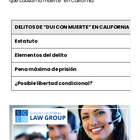
que causan la muerte” en California.
DELITOS DE “DUI CON MUERTE” EN CALIFORNIA
Estatuto
P
Elementos del delito
C
Pena máxima de prisión
4
¿Posible libertad condicional?
S