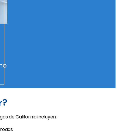
 no
r?
gas de California incluyen:
drogas