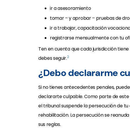
ir a asesoramiento
tomar – y aprobar – pruebas de dr
ir a trabajar, capacitación vocacion
registrarse mensualmente con tu ofic
Ten en cuenta que cada jurisdicción tiene
2
debes seguir.
¿Debo declararme cu
Si no tienes antecedentes penales, puedes 
declararte culpable. Como parte de este 
el tribunal suspende la persecución de t
rehabilitación. La persecución se reanuda s
sus reglas.