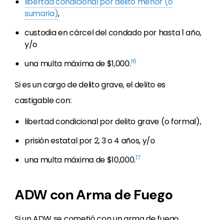
libertad condicional por delito menor (o
sumaria)
,
custodia en cárcel del condado por hasta 1 año,
y/o
16
una multa máxima de $1,000.
Si es un cargo de delito grave, el delito es
castigable con:
libertad condicional por delito grave (o formal),
prisión estatal por 2, 3 o 4 años, y/o
17
una multa máxima de $10,000.
ADW con Arma de Fuego
Si un ADW se cometió con un arma de fuego