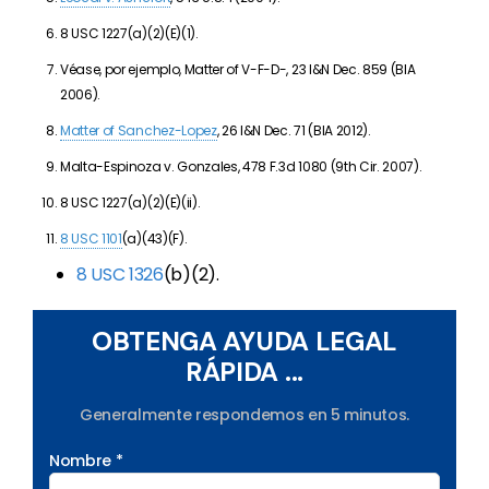
8 USC 1227(a)(2)(E)(1).
Véase, por ejemplo, Matter of V-F-D-, 23 I&N Dec. 859 (BIA
2006).
Matter of Sanchez-Lopez
, 26 I&N Dec. 71 (BIA 2012).
Malta-Espinoza v. Gonzales, 478 F.3d 1080 (9th Cir. 2007).
8 USC 1227(a)(2)(E)(ii).
8 USC 1101
(a)(43)(F).
8 USC 1326
(b)(2).
OBTENGA AYUDA LEGAL
RÁPIDA ...
Generalmente respondemos en 5 minutos.
Nombre *