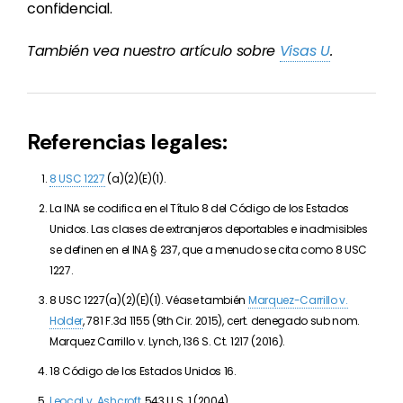
confidencial.
También vea nuestro artículo sobre
Visas U
.
Referencias legales:
8 USC 1227
(a)(2)(E)(1).
La INA se codifica en el Título 8 del Código de los Estados
Unidos. Las clases de extranjeros deportables e inadmisibles
se definen en el INA § 237, que a menudo se cita como 8 USC
1227.
8 USC 1227(a)(2)(E)(1). Véase también
Marquez-Carrillo v.
Holder
, 781 F.3d 1155 (9th Cir. 2015), cert. denegado sub nom.
Marquez Carrillo v. Lynch, 136 S. Ct. 1217 (2016).
18 Código de los Estados Unidos 16.
Leocal v. Ashcroft
, 543 U.S. 1 (2004).