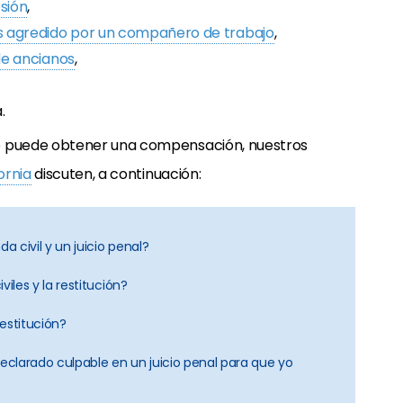
sión
,
agredido por un compañero de trabajo
,
e ancianos
,
.
 puede obtener una compensación, nuestros
ornia
discuten, a continuación:
a civil y un juicio penal?
viles y la restitución?
estitución?
declarado culpable en un juicio penal para que yo