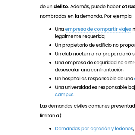
de un
delito
. Además, puede haber
otras
nombradas en la demanda. Por ejemplo:
Una
empresa de compartir viajes
n
legalmente requerida;
Un propietario de edificio no prop
Un club nocturno no proporcionó s
Una empresa de seguridad no ent
desescalar
una
confrontación
Un hospital es responsable de una
Una universidad es responsable ba
campus
.
Las demandas civiles comunes presentadas
limitan a):
Demandas por agresión y lesiones
,