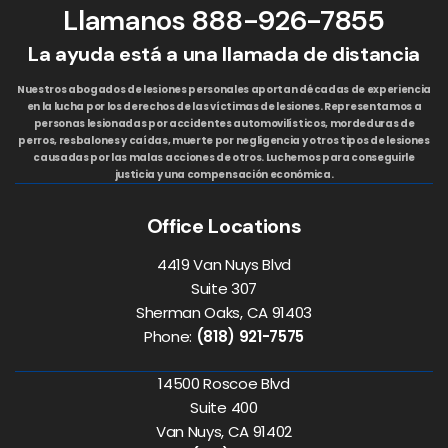
Llamanos
888-926-7855
La ayuda está a una llamada de distancia
Nuestros abogados de lesiones personales aportan décadas de experiencia
en la lucha por los derechos de las víctimas de lesiones. Representamos a
personas lesionadas por accidentes automovilísticos, mordeduras de
perros, resbalones y caídas, muerte por negligencia y otros tipos de lesiones
causadas por las malas acciones de otros. Luchemos para conseguirle
justicia y una compensación económica.
Office Locations
4419 Van Nuys Blvd
Suite 307
Sherman Oaks, CA 91403
Phone:
(818) 921-7575
14500 Roscoe Blvd
Suite 400
Van Nuys, CA 91402