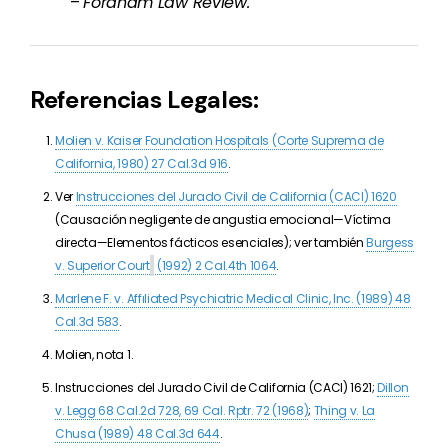
–
Fordham Law Review.
Referencias Legales:
Molien v. Kaiser Foundation Hospitals (Corte Suprema de
California, 1980) 27 Cal.3d 916
.
Ver
Instrucciones del Jurado Civil de California (CACI) 1620
(Causación negligente de angustia emocional—Víctima
directa—Elementos fácticos esenciales); ver también
Burgess
v. Superior Court
(1992) 2 Cal.4th 1064
.
Marlene F. v. Affıliated Psychiatric Medical Clinic, Inc. (1989) 48
Cal.3d 583
.
Molien, nota 1.
Instrucciones del Jurado Civil de California (CACI) 1621;
Dillon
v. Legg 68 Cal.2d 728, 69 Cal. Rptr. 72 (1968)
;
Thing v. La
Chusa (1989) 48 Cal.3d 644
.