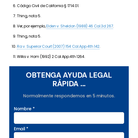
Código Civil de California § 1714.01.
Thing, nota 5.
Ver, por ejemplo,
Elden v. Sheldon (1988) 46 Cal.3d 267
.
Thing, nota 5.
Ra v. Superior Court (2007) 154 Cal.App.4th 142
.
Wilks v. Hom (1992) 2 Cal.App.4th 1264.
OBTENGA AYUDA LEGAL
RÁPIDA ...
Normalmente respondemos en 5 minutos.
Nombre *
Email *