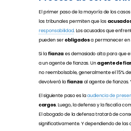
El primer paso de la mayoría de los casos
los tribunales permiten que los
acusado
responsabilidad
. Los acusados que enfren
pueden ser
obligados
a permanecer en l
Si la
fianza
es demasiado alta para que e
a un agente de fianzas. Un
agente de fia
no reembolsable, generalmente el 15% del mo
devolverá la
fianza
al agente de fianzas. 
El siguiente paso es la
audiencia de prese
cargos
. Luego, la defensa y la fiscalía
El abogado de la defensa tratará de cons
significativamente. Y dependiendo de las 