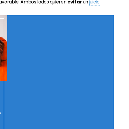
avorable. Ambos lados quieren
evitar
un
juicio
.
o