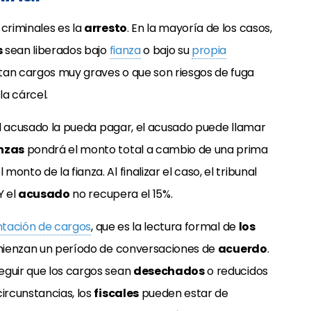
 criminales es la
arresto
. En la mayoría de los casos,
s
sean liberados bajo
fianza
o bajo su
propia
tan cargos muy graves o que son riesgos de fuga
a cárcel.
l acusado la pueda pagar, el acusado puede llamar
nzas
pondrá el monto total a cambio de una prima
nto de la fianza. Al finalizar el caso, el tribunal
Y el
acusado
no recupera el 15%.
ntación de cargos
, que es la lectura formal de
los
 comienzan un período de conversaciones de
acuerdo
.
eguir que los cargos sean
desechados
o reducidos
circunstancias, los
fiscales
pueden estar de