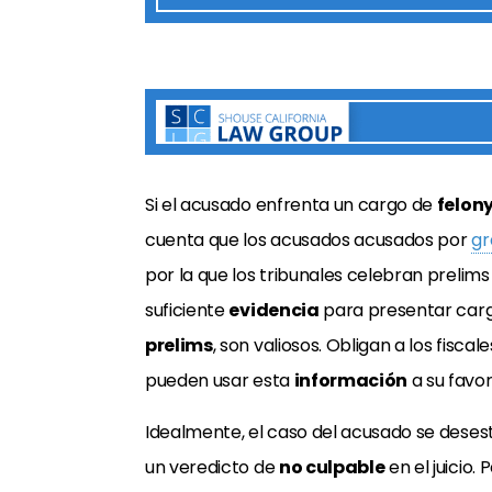
Si el acusado enfrenta un cargo de
felon
cuenta que los acusados
acusados
por
gr
por la que los tribunales celebran prelim
suficiente
evidencia
para presentar carg
prelims
, son valiosos. Obligan a los fisc
pueden usar esta
información
a su favor
Idealmente, el caso del acusado se deses
un veredicto de
no culpable
en el juicio.