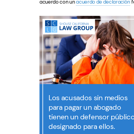
acuerdo con un
acuerdo de declaración
f
Los acusados
sin medios
para pagar un abogado
tienen un defensor públic
designado para ellos.