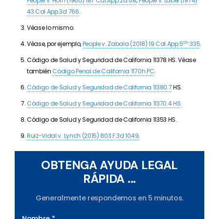
People v. Horn
(1960) 187 Cal.App.2d 68
;
People v. Label
(1974)
43
Cal.App.3d 766
.
Véase lo mismo.
th
Véase, por ejemplo,
People v. Zabala (2018) 19 Cal.App.5
335
.
Código de Salud y Seguridad de California 11378 HS. Véase
también
Código Penal de California 1170h PC
.
Código de Salud y Seguridad de California 11380.7
HS.
Código de Salud y Seguridad de California 11370.4 HS.
Código de Salud y Seguridad de California 11353 HS.
Ruiz-Vidal v. Lynch (2015) 803 F.3d 1049
.
OBTENGA AYUDA LEGAL
RÁPIDA ...
Generalmente respondemos en 5 minutos.
Nombre *