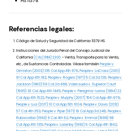
HS 11379.
Referencias legales:
Código de Salud y Seguridad de California 11379 HS.
Instrucciones del Jurado Penal del Consejo Judicial de
California
(CALCRIM) 2300
– Venta, Transporte para la Venta,
etc., de Sustancias Controladas. Véase también
People v.
Ormiston (2003) 105 Cal.App.4th 676
;
People v. LaCross
(2001)
91 Cal.App.4th 182
;
People v.
Rogers
(1971) 5 Cal.3d 129
;
People v.
Jackson
(1963) 59 Cal.2d 468
;
Valenzuela v.
Superior Court
(1995) 33 Cal.App.4th 1445
;
People v.
Peregrina-Larios
(1994) 22
Cal.App.4th 1522
;
People v.
Murphy
(2007) 154 Cal.App.4th 979
;
People v. Lua
(2017) 10
Cal.App.5th 1004
;
People v. Davis
(2013)
57 Cal.4th 353
;
People v. Piper
(1971) 19 Cal.App.3d 248
;
People v.
Rubacalba
(1993) 6 Cal.4th 62
;
People v. Emmal
(1998) 68
Cal.App.4th 1313
;
People v. Lazenby
(1992) 6 Cal.App.4th 1842
;