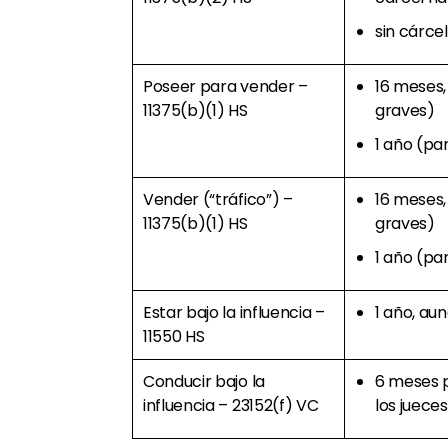
sin cárce
Poseer para vender –
16 meses,
11375(b)(1) HS
graves)
1 año (pa
Vender (“tráfico”) –
16 meses,
11375(b)(1) HS
graves)
1 año (pa
Estar bajo la influencia –
1 año, au
11550 HS
Conducir bajo la
6 meses 
influencia – 23152(f) VC
los juece