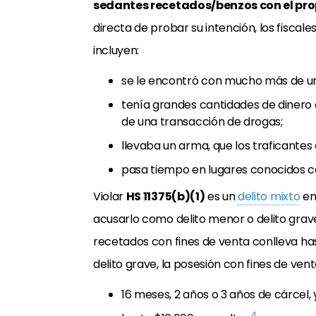
sedantes recetados/benzos con el pro
directa de probar su intención, los fiscal
incluyen:
se le encontró con mucho más de un 
tenía grandes cantidades de dinero e
de una transacción de drogas;
llevaba un arma, que los traficantes
pasa tiempo en lugares conocidos c
Violar
HS 11375(b)(1)
es un
delito mixto
en 
acusarlo como delito menor o delito grav
recetados con fines de venta conlleva ha
delito grave, la posesión con fines de vent
16 meses, 2 años o 3 años de cárcel, 
4