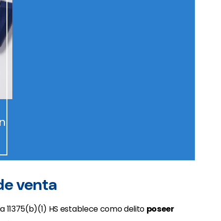
n
 de venta
nia 11375(b)(1) HS establece como delito
poseer