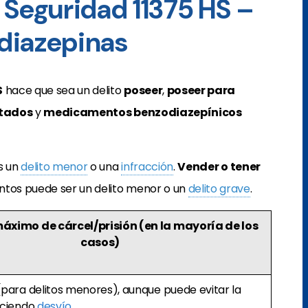
 Seguridad 11375 HS –
diazepinas
S
hace que sea un delito
poseer
,
poseer para
etados
y
medicamentos benzodiazepínicos
s un
delito menor
o una
infracción
.
Vender o tener
os puede ser un delito menor o un
delito grave
.
áximo de cárcel/prisión
(en la mayoría de los
casos)
para delitos menores), aunque puede evitar la
aciendo
desvío