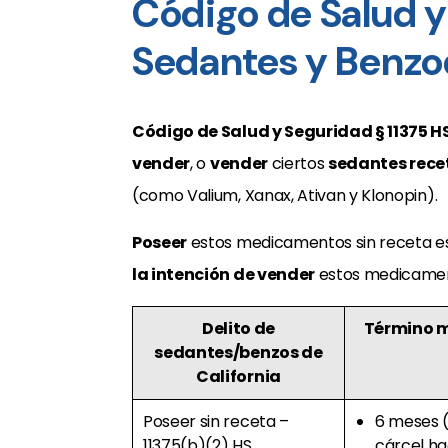
Código de Salud y
Sedantes y Benzo
Código de Salud y Seguridad § 11375 H
vender
, o
vender
ciertos
sedantes rec
(como Valium, Xanax, Ativan y Klonopin).
Poseer
estos medicamentos sin receta e
la intención de vender
estos medicament
Delito de
Término m
sedantes/benzos de
California
Poseer sin receta –
6 meses (
11375(b)(2) HS
cárcel h