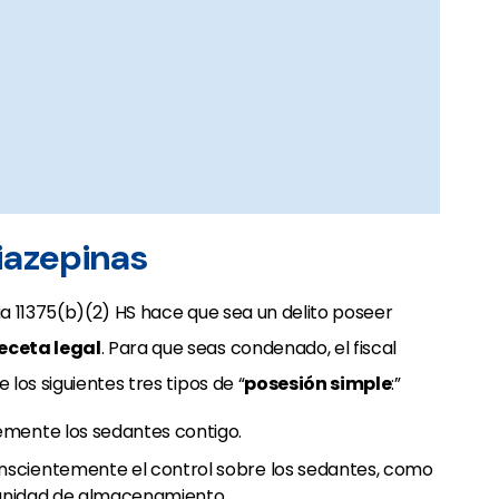
iazepinas
ia 11375(b)(2) HS hace que sea un delito poseer
eceta legal
. Para que seas condenado, el fiscal
los siguientes tres tipos de “
posesión simple
:”
emente los sedantes contigo.
nscientemente el control sobre los sedantes, como
o unidad de almacenamiento.