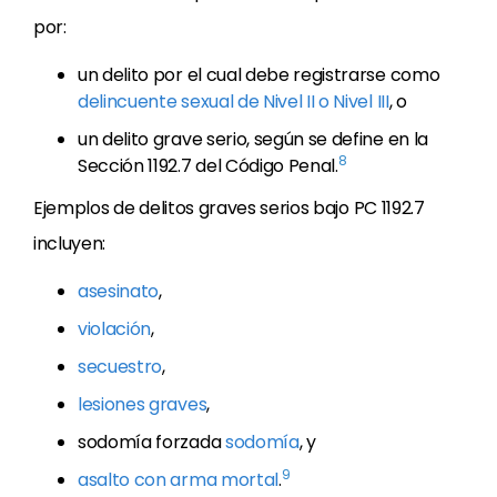
por:
un delito por el cual debe registrarse como
delincuente sexual de Nivel II o Nivel III
, o
un delito grave serio, según se define en la
8
Sección 1192.7 del Código Penal.
Ejemplos de delitos graves serios bajo PC 1192.7
incluyen:
asesinato
,
violación
,
secuestro
,
lesiones graves
,
sodomía forzada
sodomía
, y
9
asalto con arma mortal
.