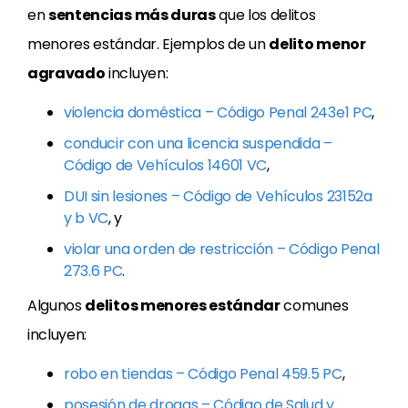
en
sentencias más duras
que los delitos
menores estándar. Ejemplos de un
delito menor
agravado
incluyen:
violencia doméstica – Código Penal 243e1 PC
,
conducir con una licencia suspendida –
Código de Vehículos 14601 VC
,
DUI sin lesiones – Código de Vehículos 23152a
y b VC
, y
violar una orden de restricción – Código Penal
273.6 PC
.
Algunos
delitos menores estándar
comunes
incluyen:
robo en tiendas – Código Penal 459.5 PC
,
posesión de drogas – Código de Salud y