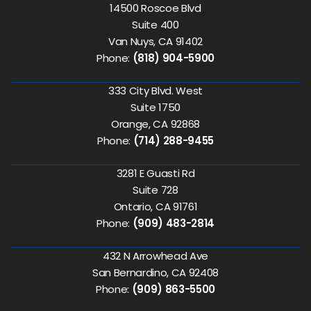
14500 Roscoe Blvd
Suite 400
Van Nuys, CA 91402
Phone:
(818) 904-5900
333 City Blvd. West
Suite 1750
Orange, CA 92868
Phone:
(714) 288-9455
3281 E Guasti Rd
Suite 728
Ontario, CA 91761
Phone:
(909) 483-2814
432 N Arrowhead Ave
San Bernardino, CA 92408
Phone:
(909) 863-5500