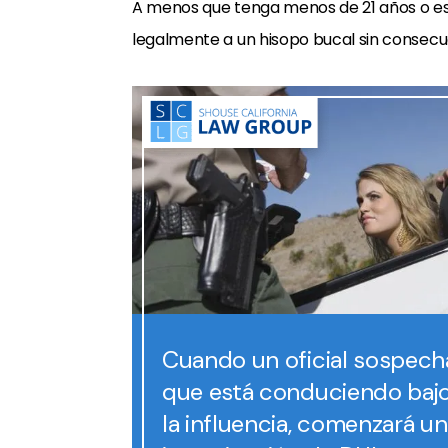
A menos que tenga menos de 21 años o est
legalmente a un hisopo bucal sin consecu
Cuando un oficial sospech
que está conduciendo baj
la influencia, comenzará u