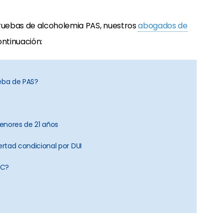
ruebas de alcoholemia PAS, nuestros
abogados de
ontinuación:
ueba de PAS?
enores de 21 años
ertad condicional por DUI
AC?