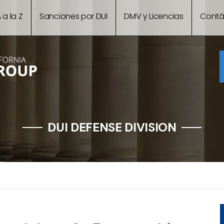
 a la Z
Sanciones por DUI
DMV y Licencias
Contá
DUI DEFENSE DIVISION