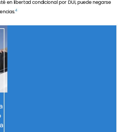
é en libertad condicional por DUI, puede negarse
4
encias.
a
o
na