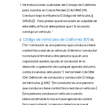
Ver Instrucciones Judiciales del Consejo de California
para Jurados en Casos Penales (CALCRIM) 2110.
Conducir bajo la influencia (Código de Vehículos, §
23152(a)): …Para probar que el acusado es culpable de
este delito, el Fiscal debe probar que:1. El acusado
condujo un vehículo…”
Código de Vehículos de California 305
VC
(“Un ‘conductor’ es una persona que conduce o tiene
control físico real de un vehículo. El término ‘conductor’
no incluye al timonel u otra persona que, en una
capacidad auxiliar, ayuda al conductor en la
dirección u operación de cualquier aparato de lucha
contra incendios articulado.”). Ver también CALCRIM
2241. Definición de conductor y conducción (Código
de Vehículos, § 305): “[Un
conductor
es una persona
que conduce o tiene control físico real de un vehículo.]
[Una persona
conduce
un vehículo cuando
intencionalmente lo hace mover ejerciendo control
físico real sobre él. La persona debe hacer que el