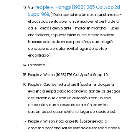
People v. Hanggi (1968) 265 Cal.App.2d
Ver
Supp. 969
, (“De la combinación de circunstancias –
el acusado sentado en un vehículo en el centro de la
calle – detrás del volante – motor en marcha – luces
encendidas, se puede inferir que el acusado debe
haberse colocado en esa posición, y que lo logró
conduciendo el automóvil al lugar donde fue
encontrado.).
Lo mismo.
People v. Wilson (1985) 176 Cal.App.3d Supp. 1 9.
People v. Quarles, nota al pie 11 (sosteniendo que la
evidencia respaldaba la condena donde los testigos
declararon que vieron un automóvil con un solo
ocupante, y que el acusado era el único en las
cercanías del automóvil en el lugar del accidente).
People v. Wilson, nota al pie 16. (Sosteniendo la
condena por conducir en estado de ebriedad donde