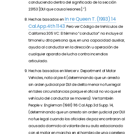
conduciendo dentro del significado de la sección
23153 [DUI que causa lesiones].”).
In re Queen T. (1993) 14
Hechos basados en
Cal.App.4th 1143
. Pero ver Código de Vehículos de
California 305 VC: El término “conductor” no incluye al
timonel u otra persona que, en una capacidad auxiliar,
ayuda al conductor en la dirección u operación de
cualquier aparato de lucha contra incendios
articulado.
Hechos basados en Mercer v. Department of Motor
Vehicles, nota al pie 4 (determinando que un arresto
sin orden judicial por DUI de delito menor no fue legal
en tales circunstancias porque el oficial no vio que el
vehículo del conductor se moviera). Ver también
People v. Engleman (1981) 116 Cal.App.3d Supp. 14,
(determinando que un arresto sin orden judicial por DUI
no fue legal cuando los oficiales de paz encontraron al
acusado dormido al volante de su auto estacionado
con el motor en marcha en el hombro de una carretera