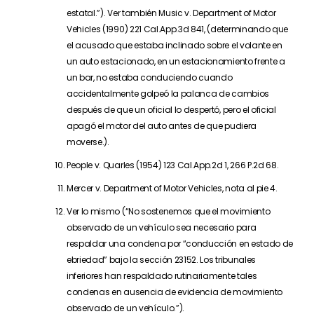
estatal.”). Ver también Music v. Department of Motor
Vehicles (1990) 221 Cal.App.3d 841, (determinando que
el acusado que estaba inclinado sobre el volante en
un auto estacionado, en un estacionamiento frente a
un bar, no estaba conduciendo cuando
accidentalmente golpeó la palanca de cambios
después de que un oficial lo despertó, pero el oficial
apagó el motor del auto antes de que pudiera
moverse.).
People v. Quarles (1954) 123 Cal.App.2d 1, 266 P.2d 68.
Mercer v. Department of Motor Vehicles, nota al pie 4.
Ver lo mismo (“No sostenemos que el movimiento
observado de un vehículo sea necesario para
respaldar una condena por “conducción en estado de
ebriedad” bajo la sección 23152. Los tribunales
inferiores han respaldado rutinariamente tales
condenas en ausencia de evidencia de movimiento
observado de un vehículo.”).