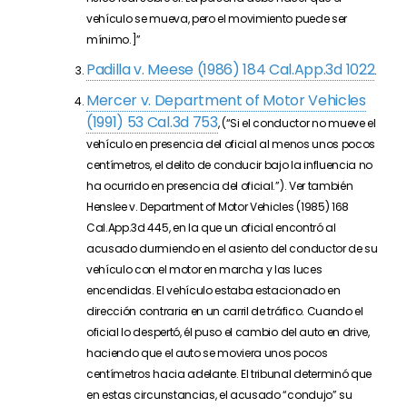
vehículo se mueva, pero el movimiento puede ser
mínimo.]”
Padilla v. Meese (1986) 184 Cal.App.3d 1022
.
Mercer v. Department of Motor Vehicles
(1991) 53 Cal.3d 753
, (“Si el conductor no mueve el
vehículo en presencia del oficial al menos unos pocos
centímetros, el delito de conducir bajo la influencia no
ha ocurrido en presencia del oficial.”). Ver también
Henslee v. Department of Motor Vehicles (1985) 168
Cal.App.3d 445, en la que un oficial encontró al
acusado durmiendo en el asiento del conductor de su
vehículo con el motor en marcha y las luces
encendidas. El vehículo estaba estacionado en
dirección contraria en un carril de tráfico. Cuando el
oficial lo despertó, él puso el cambio del auto en drive,
haciendo que el auto se moviera unos pocos
centímetros hacia adelante. El tribunal determinó que
en estas circunstancias, el acusado “condujo” su