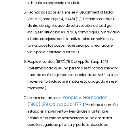
vehículo en presencia del oficial.
Hechos basados en Henslee v. Department of Motor
Vehicles, nota al pie 4, en 451 (“[E]l término ‘conducir’
dentro del significado de esta sección del código
incluye la situación en la que, como aquí, un individuo
intoxicado ejerce control activo sobre un vehículo y
toma todos los pasos necesarios para reanudar el
viaje por la carretera pública.”).
People v. Jordan (1977) 75 Cal.App.3d Supp. 1, 142
(determinando que una persona está “conduciendo”
cuando está dirigiendo o controlando un vehículo en
movimiento, incluso si el motor está apagado en ese
momento.).
People v. Hernandez
Hechos basados en
(1990) 219 Cal.App.3d 1177
, (“Mientras el camión
estaba en movimiento y Hernández mantenía el
control de él, estaba representando una amenaza
para la seguridad pública y, por lo tanto, estaba