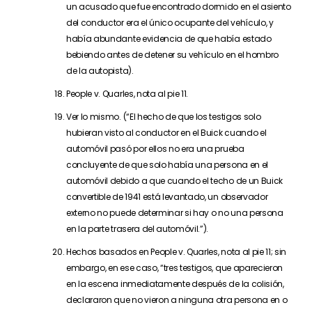
un acusado que fue encontrado dormido en el asiento
del conductor era el único ocupante del vehículo, y
había abundante evidencia de que había estado
bebiendo antes de detener su vehículo en el hombro
de la autopista).
People v. Quarles, nota al pie 11.
Ver lo mismo. (“El hecho de que los testigos solo
hubieran visto al conductor en el Buick cuando el
automóvil pasó por ellos no era una prueba
concluyente de que solo había una persona en el
automóvil debido a que cuando el techo de un Buick
convertible de 1941 está levantado, un observador
externo no puede determinar si hay o no una persona
en la parte trasera del automóvil.”).
Hechos basados en People v. Quarles, nota al pie 11; sin
embargo, en ese caso, “tres testigos, que aparecieron
en la escena inmediatamente después de la colisión,
declararon que no vieron a ninguna otra persona en o