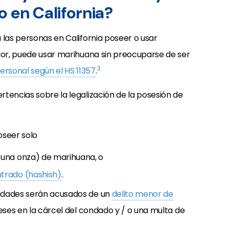
 en California?
 las personas en California poseer o usar
igor, puede usar marihuana sin preocuparse de ser
3
rsonal según el HS 11357
.
tencias sobre la legalización de la posesión de
oseer solo
una onza) de marihuana, o
trado (hashish)
.
tidades serán acusados
de un
delito menor de
eses en la cárcel del condado y / o una multa de