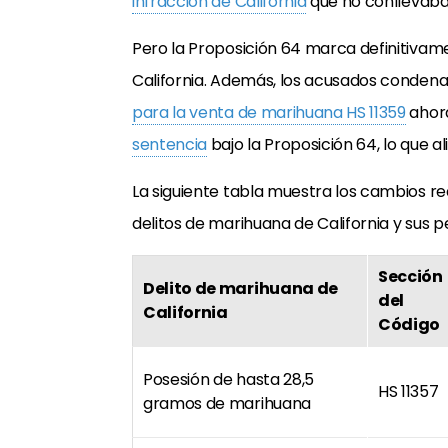
infracción de California
que no conllevaba 
Pero la Proposición 64 marca definitivam
California. Además, los acusados condena
para la venta de marihuana HS 11359
ahor
sentencia
bajo la Proposición 64, lo que al
La siguiente tabla muestra los cambios rea
delitos de marihuana de California y sus p
Sección
Delito de marihuana de
del
California
Código
Posesión de hasta 28,5
HS 11357
gramos de marihuana