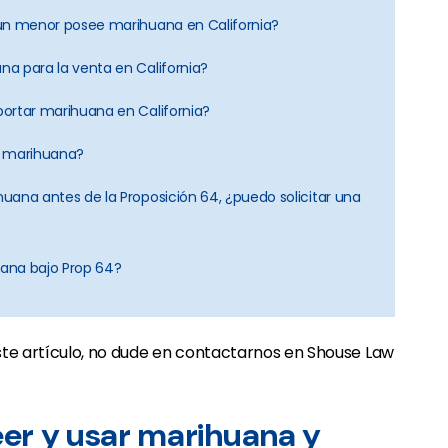
i un menor posee marihuana en California?
na para la venta en California?
sportar marihuana en California?
ia marihuana?
huana antes de la Proposición 64, ¿puedo solicitar una
ana bajo Prop 64?
ste artículo, no dude en contactarnos en Shouse Law
seer y usar marihuana y