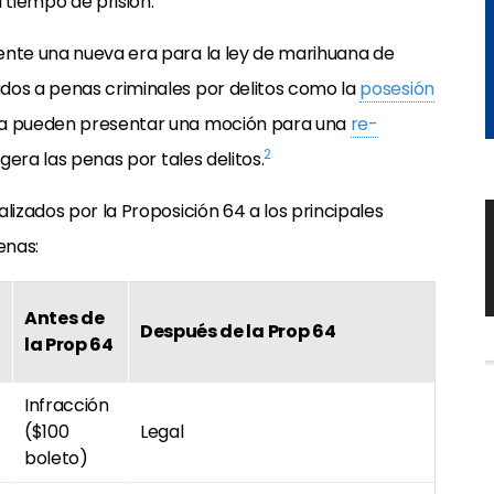
tiempo de prisión.
ente una nueva era para la ley de marihuana de
dos a penas criminales por delitos como la
posesión
a pueden presentar una moción para una
re-
2
igera las penas por tales delitos.
lizados por la Proposición 64 a los principales
enas:
Antes de
Después de la Prop 64
la Prop 64
Infracción
($100
Legal
boleto)