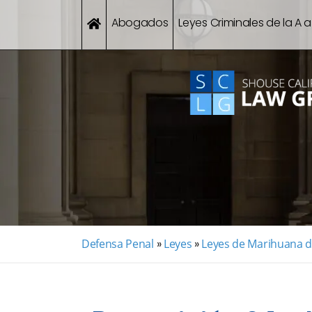
Abogados
Leyes Criminales de la A a
Defensa Penal
»
Leyes
»
Leyes de Marihuana de