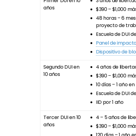
Primer DUI en 10
3 años de liberta
años
$390 – $1,000 má
48 horas – 6 mes
proyecto de trab
Escuela de DUI d
Panel de impact
Dispositivo de bl
Segundo DUI en
4 años de liberta
10 años
$390 – $1,000 má
10 días – 1 año e
Escuela de DUI d
IID por 1 año
Tercer DUI en 10
4 – 5 años de lib
años
$390 – $1,000 má
120 días – 1 año 