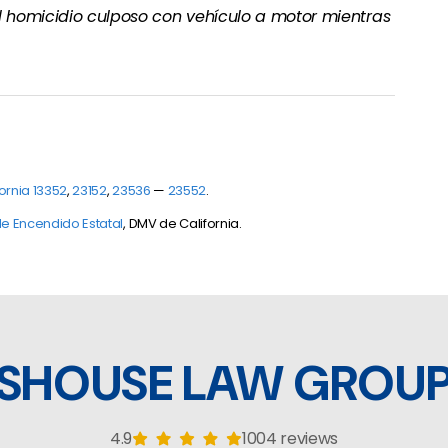
el homicidio culposo con vehículo a motor mientras
ornia 13352
,
23152
,
23536
—
23552
.
de Encendido Estatal
, DMV de California.
SHOUSE LAW GROU
4.9
1004 reviews