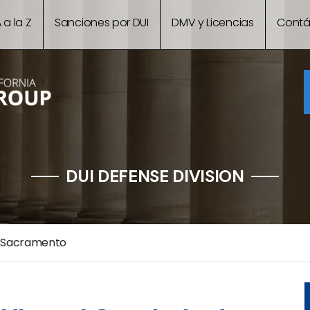
 a la Z
Sanciones por DUI
DMV y Licencias
Contá
DUI DEFENSE DIVISION
 Sacramento