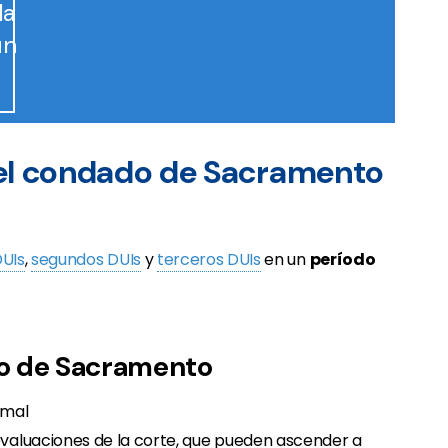
la
un
del condado de Sacramento
UIs
,
segundos DUIs
y
terceros DUIs
en un
período
do de Sacramento
rmal
 evaluaciones de la corte, que pueden ascender a