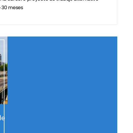
e 30 meses
de