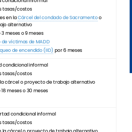
d condicional informal
s tasas/costos
es en la
Cárcel del condado de Sacramento
o
ajo alternativo
e 3 meses o 9 meses
o de víctimas de MADD
oqueo de encendido (IID)
por 6 meses
d condicional informal
s tasas/costos
n la cárcel o proyecto de trabajo alternativo
e 18 meses o 30 meses
ertad condicional informal
s tasas/costos
en la cárcel o proyecto de trabajo alternativo