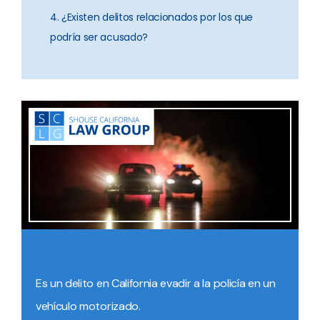
4. ¿Existen delitos relacionados por los que
podría ser acusado?
Es un delito en California evadir a la policía en un
vehículo motorizado.