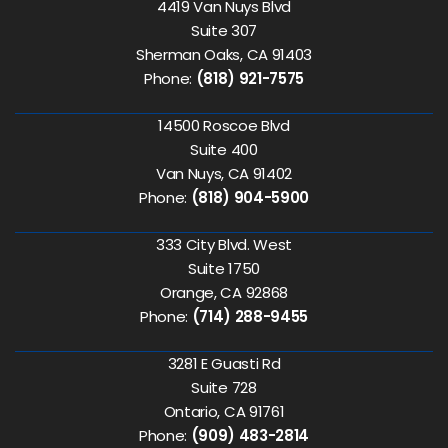
4419 Van Nuys Blvd
Suite 307
Sherman Oaks, CA 91403
Phone:
(818) 921-7575
14500 Roscoe Blvd
Suite 400
Van Nuys, CA 91402
Phone:
(818) 904-5900
333 City Blvd. West
Suite 1750
Orange, CA 92868
Phone:
(714) 288-9455
3281 E Guasti Rd
Suite 728
Ontario, CA 91761
Phone:
(909) 483-2814