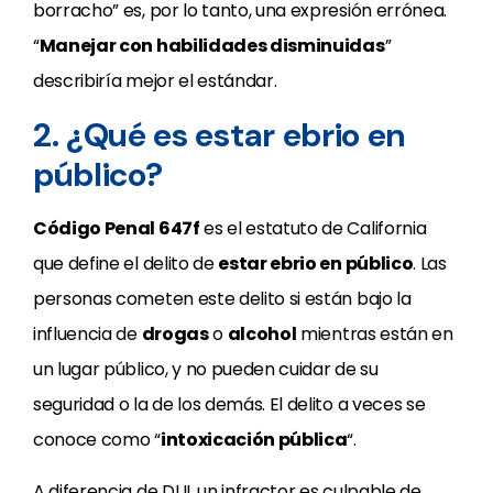
borracho” es, por lo tanto, una expresión errónea.
“
Manejar con habilidades disminuidas
”
describiría mejor el estándar.
2. ¿Qué es estar ebrio en
público?
Código Penal 647f
es el estatuto de California
que define el delito de
estar ebrio en público
. Las
personas cometen este delito si están bajo la
influencia de
drogas
o
alcohol
mientras están en
un lugar público, y no pueden cuidar de su
seguridad o la de los demás. El delito a veces se
conoce como “
intoxicación pública
“.
A diferencia de DUI, un infractor es culpable de