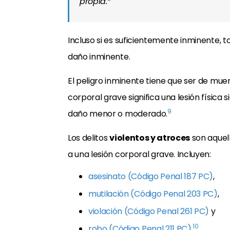
propia.
Incluso si es suficientemente inminente, t
daño inminente.
El peligro inminente tiene que ser de mue
corporal grave significa una lesión física 
9
daño menor o moderado.
Los delitos
violentos y atroces
son aquel
a una lesión corporal grave. Incluyen:
asesinato (Código Penal 187 PC)
,
mutilación (Código Penal 203 PC)
,
violación (Código Penal 261 PC)
y
10
robo (Código Penal 211 PC)
.