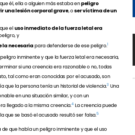
que él, ella o alguien más estaba en
peligro
rir una lesión corporal grave
, o
ser víctima de un
que el
uso inmediato de la fuerza letal era
eligro, y
1
e la necesaria
para defenderse de ese peligro.
eligro inminente y que la fuerza letal era necesaria,
terminar si una creencia era razonable o no, todas
ato, tal como eran conocidas por el acusado, son
3
a que la persona tenía un historial de violencia.
Una
nable en una situación similar, y con un
4
era llegado a la misma creencia.
La creencia puede
5
 la que se basó el acusado resultó ser falsa.
a
de que había un peligro inminente y que el uso