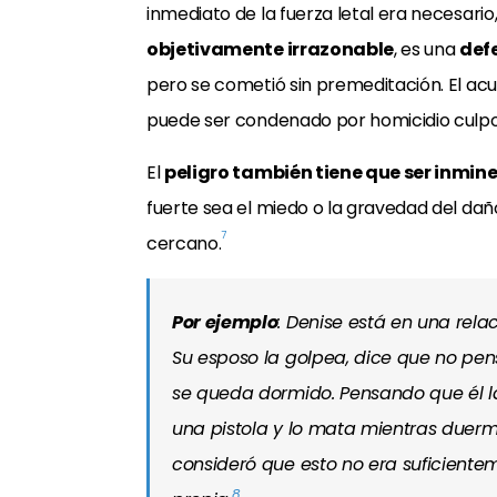
inmediato de la fuerza letal era necesari
objetivamente irrazonable
, es una
def
pero se cometió sin premeditación. El ac
puede ser condenado por homicidio culpo
El
peligro también tiene que ser inmin
fuerte sea el miedo o la gravedad del daño,
7
cercano.
Por ejemplo
: Denise está en una rel
Su esposo la golpea, dice que no pen
se queda dormido. Pensando que él l
una pistola y lo mata mientras duerm
consideró que esto no era suficient
8