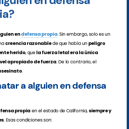
alguien en defensa
ia?
lguien en
defensa propia
. Sin embargo, solo es un
una
creencia razonable
de que había un
peligro
ente herido
, que
la fuerza letal era la única
ivel apropiado de fuerza
. De lo contrario, el
asesinato
.
matar a alguien en defensa
defensa propia
en el estado de California,
siempre y
es
. Esas condiciones son: