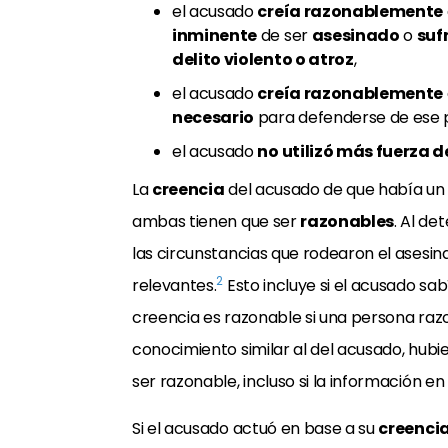
el acusado
creía razonablemente
inminente
de ser
asesinado
o
suf
delito violento o atroz
,
el acusado
creía razonablemente
necesario
para defenderse de ese p
el acusado
no utilizó más fuerza d
La
creencia
del acusado de que había un p
ambas tienen que ser
razonables
. Al de
las circunstancias que rodearon el asesin
2
relevantes.
Esto incluye si el acusado sabí
creencia es razonable si una persona razo
conocimiento similar al del acusado, hubi
ser razonable, incluso si la información en
Si el acusado actuó en base a su
creenci