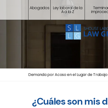
Abogados
Ley laboral de la
Termina
A a la Z
improce
Demanda por Acoso en el Lugar de Trabajo
¿Cuáles son mis d