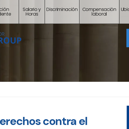
ción
Salario y
Discriminación
Compensación
Ubi
dente
Horas
laboral
erechos contra el