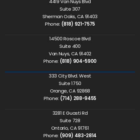
4419 Van Nuys Blvd
Suite 307
Sherman Oaks, CA 91403
Phone:
(818) 921-7575
14500 Roscoe Blvd
Suite 400
Van Nuys, CA 91402
Phone:
(818) 904-5900
333 City Blvd. West
Suite 1750
Orange, CA 92868
Phone:
(714) 288-9455
3281 E Guasti Rd
Suite 728
Ontario, CA 91761
Phone:
(909) 483-2814