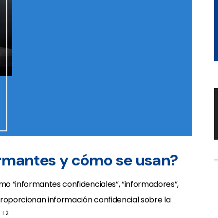
ormantes y cómo se usan?
o “informantes confidenciales”, “informadores”,
proporcionan información confidencial sobre la
1
2
.