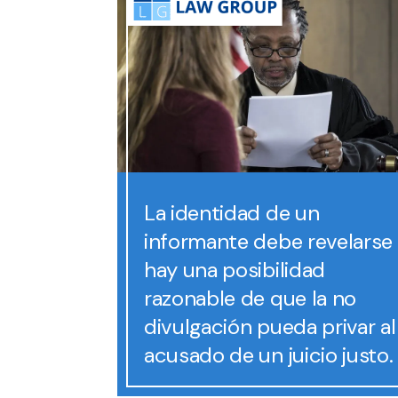
La identidad de un
informante debe revelarse 
hay una posibilidad
razonable de que la no
divulgación pueda privar al
acusado de un juicio justo.