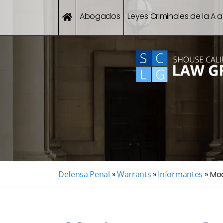
Abogados
Leyes Criminales de la A a
Defensa Penal
»
Warrants
»
Informantes
»
Moc