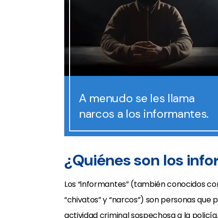
A menudo se les llama
narcos a los informantes.
¿Quiénes son los inf
Los “informantes” (también conocidos com
“chivatos” y “narcos”) son personas que 
actividad criminal sospechosa a la policía