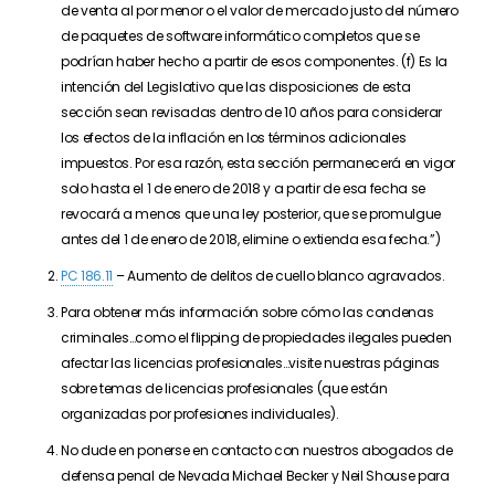
de venta al por menor o el valor de mercado justo del número
de paquetes de software informático completos que se
podrían haber hecho a partir de esos componentes. (f) Es la
intención del Legislativo que las disposiciones de esta
sección sean revisadas dentro de 10 años para considerar
los efectos de la inflación en los términos adicionales
impuestos. Por esa razón, esta sección permanecerá en vigor
solo hasta el 1 de enero de 2018 y a partir de esa fecha se
revocará a menos que una ley posterior, que se promulgue
antes del 1 de enero de 2018, elimine o extienda esa fecha.”)
PC 186.11
– Aumento de delitos de cuello blanco agravados.
Para obtener más información sobre cómo las condenas
criminales…como el flipping de propiedades ilegales pueden
afectar las licencias profesionales…visite nuestras páginas
sobre temas de licencias profesionales (que están
organizadas por profesiones individuales).
No dude en ponerse en contacto con nuestros abogados de
defensa penal de Nevada Michael Becker y Neil Shouse para