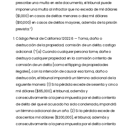
prescribe una multa en este documento, el tribunal puede
imponer una multa al infractor que no exceda de mil dólares
($1,000) en casos de delitos menores o diez mil dólares
($10,000) en casos de delitos mayores, además de la prisión
prevista.”)
Código Penal de California 12022.6 — Toma, daño o
destrucción de la propiedad; comisión de un delito; castigo
adicional. (“(a) Cuando cualquier persona tome, dañe o
destruya cualquier propiedad en la comisión o intento de
comisión de un delito [como el flipping de propiedades
ilegales], con la intención de causar esa toma, daño o
destrucción, el tribunal impondrá un término adicional de la
siguiente manera: (1) Si la pérdida excede de sesenta y cinco
mil dólares ($65,000), el tribunal, además y
consecutivamente a la pena impuesta por el delito o intento
de delito del que el acusado ha sido condenado, impondrá
un término adicional de un año. (2) Si la pérdida excede de
doscientos mil dólares ($200,000), el tribunal, además y
consecutivamente a la pena impuesta por el delito o intento