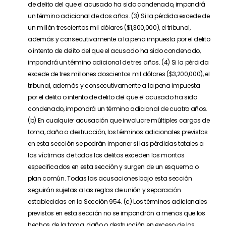
de delito del que el acusado ha sido condenado, impondrá
un término adicional de dos años. (3) Si la pérdida excede de
un millón trescientos mil dólares ($1,300,000), el tribunal,
además y consecutivamente a la pena impuesta por el delito
o intento de delito del que el acusado ha sido condenado,
impondrá un término adicional de tres años. (4) Si la pérdida
excede de tres millones doscientos mil dólares ($3,200,000), el
tribunal, además y consecutivamente a la pena impuesta
por el delito o intento de delito del que el acusado ha sido
condenado, impondrá un término adicional de cuatro años.
(b) En cualquier acusación que involucre múltiples cargos de
toma, daño o destrucción, los términos adicionales previstos
en esta sección se podrán imponer si las pérdidas totales a
las víctimas de todos los delitos exceden los montos
especificados en esta sección y surgen de un esquema o
plan común. Todas las acusaciones bajo esta sección
seguirán sujetas a las reglas de unión y separación
establecidas en la Sección 954. (c) Los términos adicionales
previstos en esta sección no se impondrán a menos que los
hechos de la toma, daño o destrucción en exceso de los