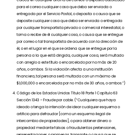
para el correo cualquier cosa que deba ser enviada o
entregada por el Servicio Postal, o deposita o causa que se
deposite cualquier cosa que deba ser enviada o entregada
por cualquier transportista privado o comercial interestatal, o
toma o recibe de él cualquier cosa, o causa que se entregue
por correo o tal transportista de acuerdo con la dirección de
él, o en el lugar en el que se ordena que se entregue por la
persona a la que está dirigida, cualquier cosa, será multado
con arreglo a este título o encarcelado por no más de 20
años, o ambos. Si la violación afecta a una institución
financiera, tal persona será multada con un máximo de
$1,000,000 o encarcelada por no más de 30 años, o ambos.”)
Código de los Estados Unidos Título 18 Parte 1 Capítulo 63
Sección 1343 – Fraude por cable. (“Cualquiera que haya
ideado o tenga la intención de idear cualquier esquema o
artificio para defraudar [como un esquema ilegal de
intercambio de propiedades], o para obtener dinero o
propiedad mediante falsas o fraudulentas pretensiones,
representaciones o promesas, transmite o causa que se