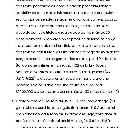
transmita por medio de comunicación por cable, radio o
televisión en el comercio interestatal o extranjero, cualquier
escrito, signos, señales, imágenes o sonidos con el propósito
de ejecutar dicho esquema o artificio, será multado de
acuerdo con este título o encarcelado por no más de 20
años, o ambos. Si la violación se produce en relación con, o
involucrando cualquier beneficio autorizado, transportado,
transmitido, transferido, desembolsado o pagado en relación
con, un desastre o emergencia declarados por el Presidente
(tal como se definen en la sección 102 de la Ley Robert T.
Stafford de Asistencia para Desastres y Emergencias (42
U.S.C. 5122)), o afecta a una institución financiera, dicha
persona será multada con una multa no superior a
$1,000,000 o encarcelada por no más de 30 años, o ambos.”)
Código Penal de California 489 PC – Gran robo, castigo. (“El
gran robo es punible de la siguiente manera: (a) Cuando el
gran robo implica el robo de un arma de fuego, mediante la
prisión en la prisión estatal por 16 meses, 2 o 3 años. (b) En
todos los demás casos, mediante la prisión en una cárcel del