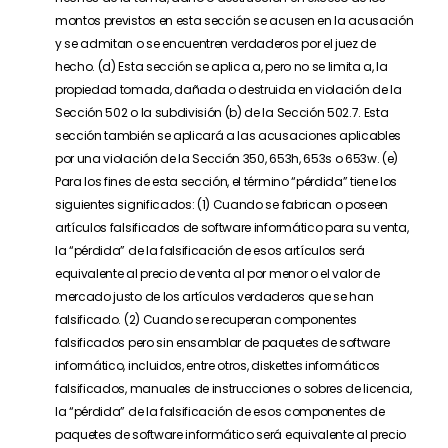
montos previstos en esta sección se acusen en la acusación
y se admitan o se encuentren verdaderos por el juez de
hecho. (d) Esta sección se aplica a, pero no se limita a, la
propiedad tomada, dañada o destruida en violación de la
Sección 502 o la subdivisión (b) de la Sección 502.7. Esta
sección también se aplicará a las acusaciones aplicables
por una violación de la Sección 350, 653h, 653s o 653w. (e)
Para los fines de esta sección, el término “pérdida” tiene los
siguientes significados: (1) Cuando se fabrican o poseen
artículos falsificados de software informático para su venta,
la “pérdida” de la falsificación de esos artículos será
equivalente al precio de venta al por menor o el valor de
mercado justo de los artículos verdaderos que se han
falsificado. (2) Cuando se recuperan componentes
falsificados pero sin ensamblar de paquetes de software
informático, incluidos, entre otros, diskettes informáticos
falsificados, manuales de instrucciones o sobres de licencia,
la “pérdida” de la falsificación de esos componentes de
paquetes de software informático será equivalente al precio