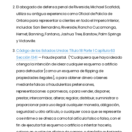
El abogado de defensa penal de Riverside, Michael Scafiddi,
utiliza su antigua experiencia como Oficial de Policía de
Ontario para representar a clientes en todo el Imperio Interior,
incluidos San Bernardino, Riverside, Rancho Cucamonga,
Hemet, Banning, Fontana, Joshua Tree, Barstow, Palm Springs
y Victorville.
Código de los Estados Unidos Título 18 Parte 1 Capítulo 63
Sección 1341
— Fraude postal. (“Cualquiera que haya ideado
o tenga la intención de idear cualquier esquema o artificio
para defraudar [como un esquema de flipping de
propiedades ilegales], o para obtener dinero o bienes
mediante falsas o fraudulentas pretensiones,
representaciones o promesas, o para vender, disponer,
prestar, intercambiar, alterar, regalar, distribuir, suministrar o
proporcionar para uso ilegal cualquier moneda, obligación,
seguridad u otro artículo, o cualquier cosa que se represente
o se intime o se ofrezca como tal artículo falso o falso, con el
fin de ejecutar tal esquema o artificio o intentar hacerlo,
coloca en cualquier oficina de correos o depósito autorizado