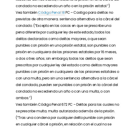
condado no excediendo un año o en la prisión estatal.”)
Vea también
Código Penal 18
PC – Castigo para delitos no
previstos de otra manera; sentencia alternativa a la cárcel del
condado. (“Excepto en los casos en que se prescribe una
pena diferente por cualquier ley de este estado, todos los
delitos declarados como delitos mayores, o que sean
punibles con prisión en una prisión estatal, son punibles con
prisión en cualquiera de las prisiones estatales por 16 meses,
o dos o tres años; sin embargo, todos los delitos que sean
prescritos por cualquier ley del estado como delitos mayores
punibles con prisión en cualquiera de las prisiones estatales o
con una multa, pero sin una sentencia alternativa a la cárcel
del condado, pueden ser punibles con prisión en la cárcel del
condado no excediendo un año o con una multa, o con
ambas.”)
Vea también Código Penal 672 PC – Delitos para los cuales no
se prescribe multa; multa autorizada además de la prisión.
(“Tras una condena por cualquier delito punible con prisión
en cualquier cárcel o prisión, en relación con el cual no se