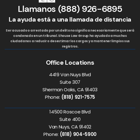
Llamanos
(888) 926-6895
La ayuda está a una llamada de distancia
Ser acusado o arrestado por un delito no significa necesariamente que será
condenado en un tribunal. Shouse Law Group ha ayudado a muchos
ciudadanos a reducir o desestimar los cargos y a mantener limpios sus
registros.
Office Locations
4419 Van Nuys Blvd
Suite 307
Sherman Oaks, CA 91403
Phone:
(818) 921-7575
14500 Roscoe Blvd
Suite 400
Van Nuys, CA 91402
Phone:
(818) 904-5900