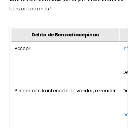
7
benzodiacepinas.
Delito de Benzodiacepinas
Poseer
Infrac
Delito
Poseer con la intención de vender, o vender
Delito
Delito