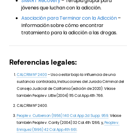
SMART Recovery
– Terapia grupal para
jóvenes que luchan con la adicción.
Asociación para Terminar con la Adicción
–
Información sobre cómo encontrar
tratamiento para la adicción a las drogas.
Referencias legales:
CALCRIM Nº 2400
– Uso o estar bajo la influencia de una
sustancia controlada, Instrucciones del Jurado Criminal del
Consejo Judicial de California (edición de 2020). Véase
también People v. Little (2004) 115 Cal.App.4th 766.
CALCRIM Nº 2400.
People v. Culberson (1956) 140 Cal.App.2d Supp. 959
. Véase
también People v. Canty (2004) 32 Cal.4th 1266; y,
People v.
Enriquez (1996) 42 Cal.App.4th 661
.