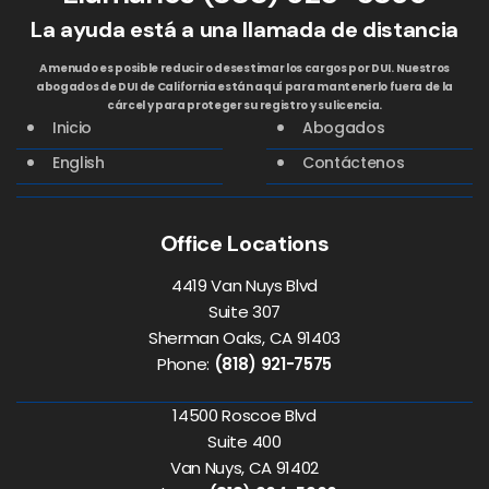
La ayuda está a una llamada de distancia
A menudo es posible reducir o desestimar los cargos por DUI. Nuestros
abogados de DUI de California están aquí para mantenerlo fuera de la
cárcel y para proteger su registro y su licencia.
Inicio
Abogados
English
Contáctenos
Office Locations
4419 Van Nuys Blvd
Suite 307
Sherman Oaks, CA 91403
Phone:
(818) 921-7575
14500 Roscoe Blvd
Suite 400
Van Nuys, CA 91402