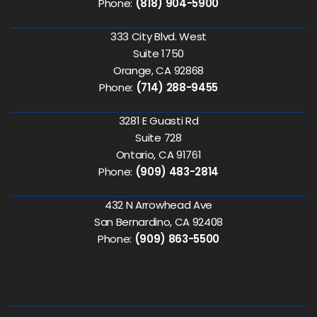
Phone:
(818) 904-5900
333 City Blvd. West
Suite 1750
Orange, CA 92868
Phone:
(714) 288-9455
3281 E Guasti Rd
Suite 728
Ontario, CA 91761
Phone:
(909) 483-2814
432 N Arrowhead Ave
San Bernardino, CA 92408
Phone:
(909) 863-5500