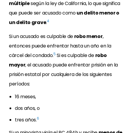
múltiple
según la ley de California, lo que significa
que puede ser acusado como
un delito menor o
4
un delito grave
.
Si un acusado es culpable de
robo menor
,
entonces puede enfrentar hasta un año en la
5
cárcel del condado.
Si es culpable de
robo
mayor
, el acusado puede enfrentar prisión en la
prisión estatal por cualquiera de los siguientes
períodos:
16 meses,
dos años, o
6
tres años.
Si un minorista viola el PC 484h y recibe
menos de