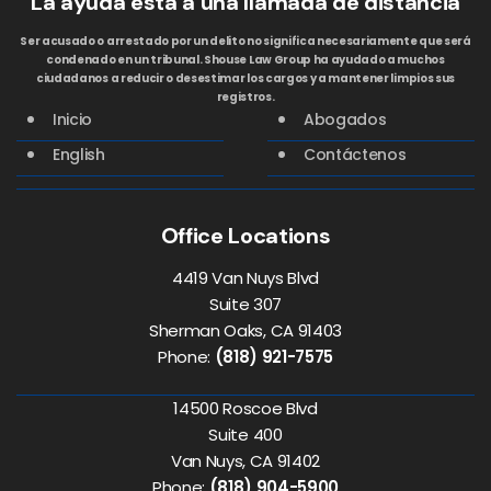
La ayuda está a una llamada de distancia
Ser acusado o arrestado por un delito no significa necesariamente que será
condenado en un tribunal. Shouse Law Group ha ayudado a muchos
ciudadanos a reducir o desestimar los cargos y a mantener limpios sus
registros.
Inicio
Abogados
English
Contáctenos
Office Locations
4419 Van Nuys Blvd
Suite 307
Sherman Oaks, CA 91403
Phone:
(818) 921-7575
14500 Roscoe Blvd
Suite 400
Van Nuys, CA 91402
Phone:
(818) 904-5900