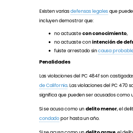
Existen varias
defensas legales
que puedes
incluyen demostrar que:
no actuaste
con conocimiento
,
no actuaste con
intención de de
fuiste arrestado sin
causa probabl
Penalidades
Las violaciones del PC 484f son castigada
de California
. Las violaciones del PC 470 s
significa que pueden ser acusados como 
Si se acusa como un
delito menor
, el de
condado
por hasta un año.
Si se acusa como un
delito grave
, el del