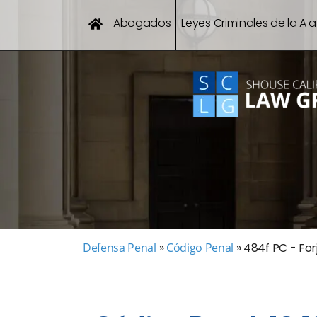
Abogados
Leyes Criminales de la A a
Defensa Penal
»
Código Penal
»
484f PC - For