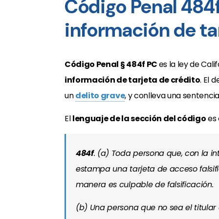
Código Penal 484f
información de ta
Código Penal § 484f PC
es la ley de Cal
información de tarjeta de crédito
. El
un
delito grave
, y conlleva una sentenci
El
lenguaje de la sección del código
es 
484f
. (a) Toda persona que, con la in
estampa una tarjeta de acceso falsifica
manera es culpable de falsificación.
(b) Una persona que no sea el titular