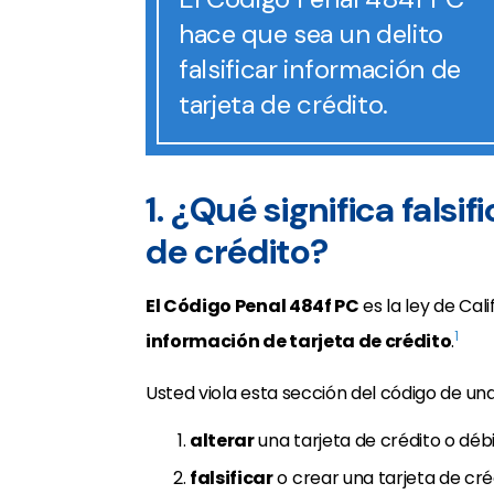
hace que sea un delito
falsificar información de
tarjeta de crédito.
1. ¿Qué significa falsi
de crédito?
El Código Penal 484f PC
es la ley de Cal
1
información de tarjeta de crédito
.
Usted viola esta sección del código de un
alterar
una tarjeta de crédito o débi
falsificar
o crear una tarjeta de créd