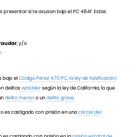
 presentar si te acusan bajo el PC 484f. Estas
fraudar
, y/o
e
.
s bajo el
Código Penal 470 PC, la ley de falsificación
on delitos
wobbler
según la ley de California, lo que
un
delito menor
o un
delito grave
.
lito es castigado con prisión en una
cárcel del
ito es castigado con prisión en la
prisión estatal de