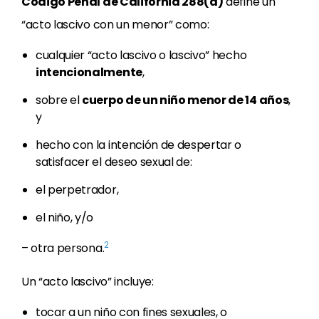
Código Penal de California 288(a)
define un
“acto lascivo con un menor” como:
cualquier “acto lascivo o lascivo” hecho
intencionalmente
,
sobre el
cuerpo de un niño menor de 14 años
,
y
hecho con la intención de despertar o
satisfacer el deseo sexual de:
el perpetrador,
el niño, y/o
2
– otra persona.
Un “acto lascivo” incluye:
tocar a un niño con fines sexuales, o