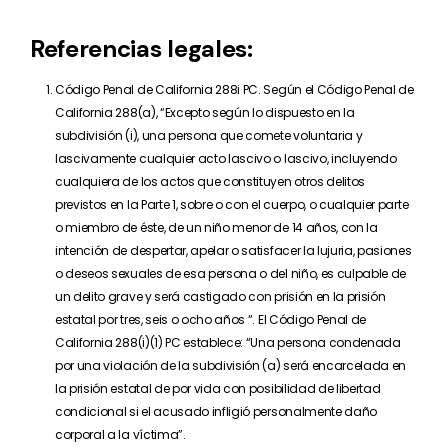
Referencias legales:
Código Penal de California 288i PC. Según el Código Penal de
California 288(a), “Excepto según lo dispuesto en la
subdivisión (i), una persona que comete voluntaria y
lascivamente cualquier acto lascivo o lascivo, incluyendo
cualquiera de los actos que constituyen otros delitos
previstos en la Parte 1, sobre o con el cuerpo, o cualquier parte
o miembro de éste, de un niño menor de 14 años, con la
intención de despertar, apelar o satisfacer la lujuria, pasiones
o deseos sexuales de esa persona o del niño, es culpable de
un delito grave y será castigado con prisión en la prisión
estatal por tres, seis o ocho años “. El Código Penal de
California 288(i)(1) PC establece: “Una persona condenada
por una violación de la subdivisión (a) será encarcelada en
la prisión estatal de por vida con posibilidad de libertad
condicional si el acusado infligió personalmente daño
corporal a la víctima”.