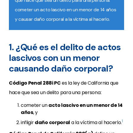
que hace que sea un delito para una persona:
cometer un acto lascivo en un menor de 14 años
y causar daño corporal a la víctima al hacerlo.
1. ¿Qué es el delito de actos
lascivos con un menor
causando daño corporal?
Código Penal 288i PC
es la ley de California que
hace que sea un delito para una persona:
cometer un
acto lascivo en un menor de 14
años
, y
1
infligir
daño corporal
a la víctima al hacerlo.