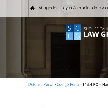
Abogados
Leyes Criminales de la A a
Defensa Penal
»
Código Penal
»
148.4 PC - Ha