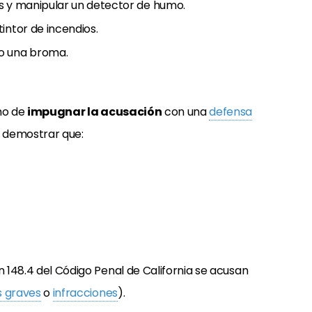
s y manipular un detector de humo.
intor de incendios.
o una broma.
cho de
impugnar la acusación
con una
defensa
n demostrar que:
n 148.4 del Código Penal de California se acusan
s graves
o
infracciones
).