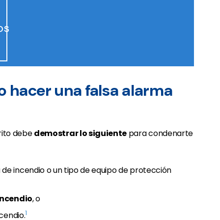
os
to hacer una falsa alarma
trito debe
demostrar lo siguiente
para condenarte
de incendio o un tipo de equipo de protección
incendio
, o
1
cendio.