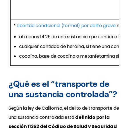
*
Libertad condicional (formal) por delito grave
no di
al menos 14.25 de una sustancia que contiene hero
cualquier cantidad de heroína, si tiene una conde
cocaína, base de cocaína o metanfetamina si tiene
¿Qué es el “transporte de
una sustancia controlada”?
Según la ley de California, el delito de transporte de
una sustancia controlada está
definido por la
sección 11352 del Código de Salud y Seguridad