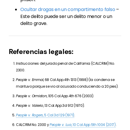
Ocultar drogas en un compartimento falso
–
Este delito puede ser un delito menor o un
delito grave.
Referencias legales:
Instrucciones del jurado penal de California (CALCRIM) No.
2300.
People v. Emmal
, 68 Cal.App.4th 1313 (1998) (la condena se
mantuvo porque se vio al acusado conduciendo a 20 pies).
People v. Ormiston
, 105 Cal.App.4th 676 (2003).
People v. Valerio
, 13 Cal.App.3d 912 (1970).
People v. Rogers
, 5 Cal.3d 129 (1971)
.
CALCRIM No. 2300 y
People v. Lua
, 10 Cal.App.5th 1004 (2017)
.