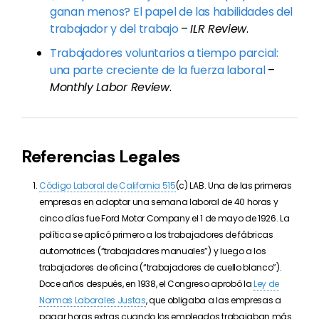
ganan menos? El papel de las habilidades del
trabajador y del trabajo
–
ILR Review
.
Trabajadores voluntarios a tiempo parcial:
una parte creciente de la fuerza laboral
–
Monthly Labor Review
.
Referencias Legales
Código Laboral de California 515
(c) LAB. Una de las primeras
empresas en adoptar una semana laboral de 40 horas y
cinco días fue Ford Motor Company el 1 de mayo de 1926. La
política se aplicó primero a los trabajadores de fábricas
automotrices (“trabajadores manuales”) y luego a los
trabajadores de oficina (“trabajadores de cuello blanco”).
Doce años después, en 1938, el Congreso aprobó la
Ley de
Normas Laborales Justas
, que obligaba a las empresas a
pagar horas extras cuando los empleados trabajaban más