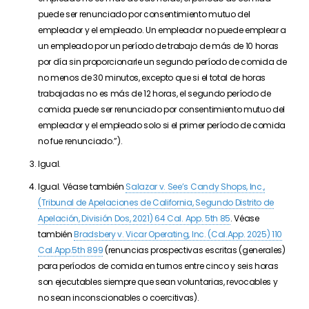
puede ser renunciado por consentimiento mutuo del
empleador y el empleado. Un empleador no puede emplear a
un empleado por un período de trabajo de más de 10 horas
por día sin proporcionarle un segundo período de comida de
no menos de 30 minutos, excepto que si el total de horas
trabajadas no es más de 12 horas, el segundo período de
comida puede ser renunciado por consentimiento mutuo del
empleador y el empleado solo si el primer período de comida
no fue renunciado.”).
Igual.
Igual. Véase también
Salazar v. See’s Candy Shops, Inc.,
(Tribunal de Apelaciones de California, Segundo Distrito de
Apelación, División Dos, 2021) 64 Cal. App. 5th 85
. Véase
también
Bradsbery v. Vicar Operating, Inc. (Cal.App. 2025) 110
Cal.App.5th 899
(renuncias prospectivas escritas (generales)
para períodos de comida en turnos entre cinco y seis horas
son ejecutables siempre que sean voluntarias, revocables y
no sean inconscionables o coercitivas).