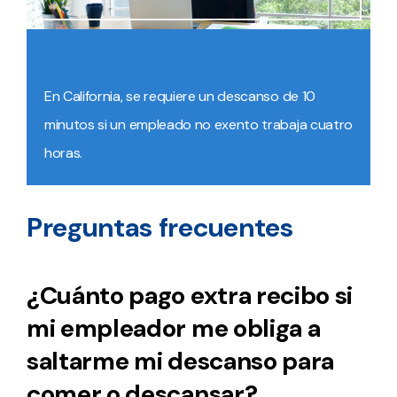
En California, se requiere un descanso de 10
minutos si un empleado no exento trabaja cuatro
horas.
Preguntas frecuentes
¿Cuánto pago extra recibo si
mi empleador me obliga a
saltarme mi descanso para
comer o descansar?