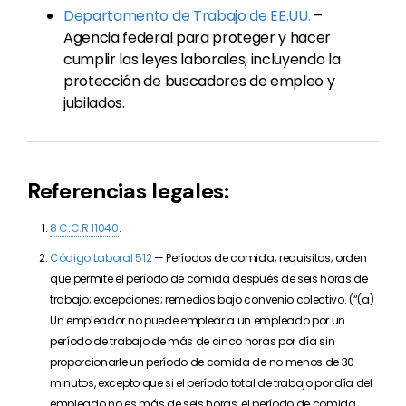
Departamento de Trabajo de EE.UU.
–
Agencia federal para proteger y hacer
cumplir las leyes laborales, incluyendo la
protección de buscadores de empleo y
jubilados.
Referencias legales:
8 C.C.R 11040
.
Código Laboral 512
— Períodos de comida; requisitos; orden
que permite el período de comida después de seis horas de
trabajo; excepciones; remedios bajo convenio colectivo. (“(a)
Un empleador no puede emplear a un empleado por un
período de trabajo de más de cinco horas por día sin
proporcionarle un período de comida de no menos de 30
minutos, excepto que si el período total de trabajo por día del
empleado no es más de seis horas, el período de comida