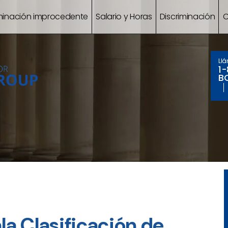
minación improcedente
Salario y Horas
Discriminación
C
Ll
1
B
a Clasificación de