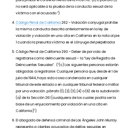
no será aplicable a la prueba de la conducta sexual de la
víctima con el acusado.”)
Código Penal de California
262 – Violación conyugal prohíbe
la misma conducta descrita anteriormente en la ley de
violación y violación en una cita en California en la nota al pie
1 cuando la presunta víctima es el cónyuge del perpetrador.
Código Penal de California 290 – Deber de por vida de
registrarse como delincuente sexual – la “Ley de Registro de
Delincuentes Sexuales”. (“(c) Las siguientes personas estarán
obligadas a registrarse: Cualquier persona que, desde el 1 de
julio de 1944, haya sido o sea condenada en cualquier
tribunal de este estado o en cualquier tribunal federal o militar
por una violación…párrafo (1), (2), (3), (4) o (6) de la subdivisión
(a) de la Sección 261 [cualquiera de los cuales podría ser la
base de un enjuiciamiento por violación en una cita en
California]”).
El abogado de defensa criminal de Los Ángeles John Murray
representa a clientes acusados de delitos sexuales en