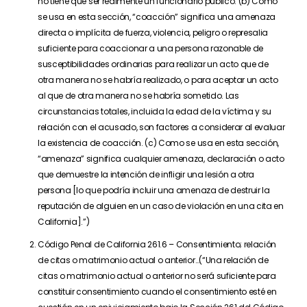
no tiene que ser realmente un funcionario público. (b) Como
se usa en esta sección, “coacción” significa una amenaza
directa o implícita de fuerza, violencia, peligro o represalia
suficiente para coaccionar a una persona razonable de
susceptibilidades ordinarias para realizar un acto que de
otra manera no se habría realizado, o para aceptar un acto
al que de otra manera no se habría sometido. Las
circunstancias totales, incluida la edad de la víctima y su
relación con el acusado, son factores a considerar al evaluar
la existencia de coacción. (c) Como se usa en esta sección,
“amenaza” significa cualquier amenaza, declaración o acto
que demuestre la intención de infligir una lesión a otra
persona [lo que podría incluir una amenaza de destruir la
reputación de alguien en un caso de violación en una cita en
California].”)
Código Penal de California 261.6 – Consentimiento; relación
de citas o matrimonio actual o anterior…(“Una relación de
citas o matrimonio actual o anterior no será suficiente para
constituir consentimiento cuando el consentimiento esté en