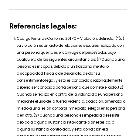
Referencias legales:
Código Penal de California 261 PC – Violación, definida. (“(a)
La violación es un acto de relaciones sexuales realizado con
una persona que no es el cónyuge del perpetrador, bajo
cualquiera de las siguientes circunstancias: (1) Cuando una
persona es incapaz, debido a un trastorno mental o
discapacidad física o de desarrollo, de dar su
consentimiento legal, y esto es conocido o razonablemente
debería ser conocido por la persona que comete el acto…(2)
Cuando se realiza en contra de la voluntad de una persona
mediante el uso de la fuerza, violencia, coacción, amenaza o
miedo a una lesión corporal inmediata e ilegal en la persona
o en otra. (3) Cuando una persona es impedida de resistir
debido a alguna sustancia intoxicante o anestésica, o
alguna sustancia controlada, y esta condición era