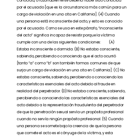
conocida, o razonablemente debería haber sido conocida
por el acusado [que es la circunstancia más común para un
cargo de violación en una cita en California]. (4) Cuando
una persona está inconsciente del acto, y esto es conocido
por el acusado. Como se usa en este párrafo, “inconsciente
del acto” significa incapaz de resistir porque la víctima
cumple con una de las siguientes condiciones: (A)
Estaba inconsciente o dormida. (B) No estaba consciente,
sabiendo, percibiendo o conociendo que el acto ocurrió
[tanto “a” como “b” son también formas comunes de que
surja un cargo de violación en una cita en California]. (C) No
estaba consciente, sabiendo, percibiendo o conociendo las
características esenciales del acto debido al fraude en
realidad del perpetrador. (D) No estaba consciente, sabiendo,
percibiendo o conociendo las características esenciales del
acto debido a la representación fraudulenta del perpetrador
de que la penetración sexual servía un propósito profesional
cuando no servía ningún propósito profesional. (5) Cuando
una persona se somete bajo la creencia de que la persona
que comete el acto es el cónyuge de la víctima, y esta