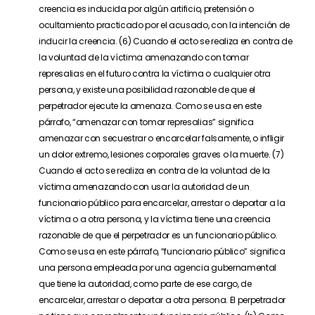
creencia es inducida por algún artificio, pretensión o
ocultamiento practicado por el acusado, con la intención de
inducir la creencia. (6) Cuando el acto se realiza en contra de
la voluntad de la víctima amenazando con tomar
represalias en el futuro contra la víctima o cualquier otra
persona, y existe una posibilidad razonable de que el
perpetrador ejecute la amenaza. Como se usa en este
párrafo, “amenazar con tomar represalias” significa
amenazar con secuestrar o encarcelar falsamente, o infligir
un dolor extremo, lesiones corporales graves o la muerte. (7)
Cuando el acto se realiza en contra de la voluntad de la
víctima amenazando con usar la autoridad de un
funcionario público para encarcelar, arrestar o deportar a la
víctima o a otra persona, y la víctima tiene una creencia
razonable de que el perpetrador es un funcionario público.
Como se usa en este párrafo, “funcionario público” significa
una persona empleada por una agencia gubernamental
que tiene la autoridad, como parte de ese cargo, de
encarcelar, arrestar o deportar a otra persona. El perpetrador