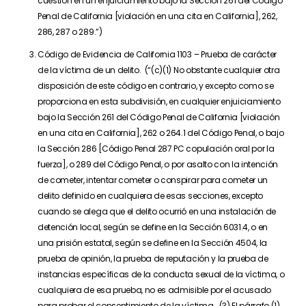
cuestión en un enjuiciamiento bajo la Sección 261 del Código
Penal de California [violación en una cita en California], 262,
286, 287 o 289.”)
Código de Evidencia de California 1103 – Prueba de carácter
de la víctima de un delito. (“(c)(1) No obstante cualquier otra
disposición de este código en contrario, y excepto como se
proporciona en esta subdivisión, en cualquier enjuiciamiento
bajo la Sección 261 del Código Penal de California [violación
en una cita en California], 262 o 264.1 del Código Penal, o bajo
la Sección 286 [Código Penal 287 PC copulación oral por la
fuerza], o 289 del Código Penal, o por asalto con la intención
de cometer, intentar cometer o conspirar para cometer un
delito definido en cualquiera de esas secciones, excepto
cuando se alega que el delito ocurrió en una instalación de
detención local, según se define en la Sección 6031.4, o en
una prisión estatal, según se define en la Sección 4504, la
prueba de opinión, la prueba de reputación y la prueba de
instancias específicas de la conducta sexual de la víctima, o
cualquiera de esa prueba, no es admisible por el acusado
para probar el consentimiento de la víctima… (3) El párrafo (1)