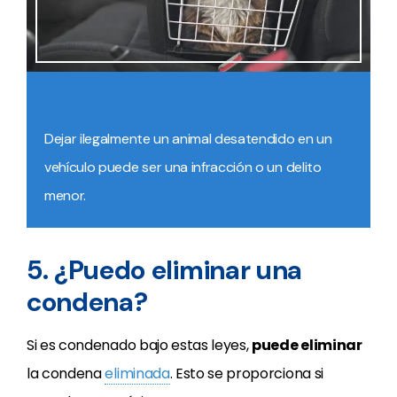
Dejar ilegalmente un animal desatendido en un
vehículo puede ser una infracción o un delito
menor.
5. ¿Puedo eliminar una
condena?
Si es condenado bajo estas leyes,
puede eliminar
la condena
eliminada
. Esto se proporciona si