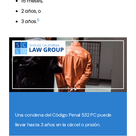
16 meses,
2 años, o
5
3 años.
Una condena del Código Penal 532 PC puede
llevar hasta 3 años en la cárcel o prisión.