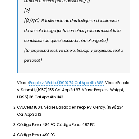
firmado o escrito por el acusado(;/.)]
[O]
[(A/B/C). El testimonio de dos testigos o el testimonio
de un solo testigo junto con otras pruebas respalda la
conclusión de que el acusado hizo el engaño.]
[La propiedad incluye dinero, trabajo y propiedad real o
personal.]
Véase
People v. Webb, (1999) 74 Cal.App.4th 688
. Véase People
v. Schmitt, (1957) 155 Cal.App.2d 87. Véase People v. Whight,
(1995) 36 Cal.App.4th 1143.
CALCRIM 1804. Véase Basado en People v. Gentry, (1991) 234
Cal.App.3d 131.
Código Penal 484 PC. Código Penal 487 PC
Código Penal 490 PC.