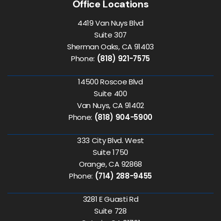
Office Locations
4419 Van Nuys Blvd
Suite 307
Sherman Oaks, CA 91403
Phone:
(818) 921-7575
14500 Roscoe Blvd
Suite 400
Van Nuys, CA 91402
Phone:
(818) 904-5900
333 City Blvd. West
Suite 1750
Orange, CA 92868
Phone:
(714) 288-9455
3281 E Guasti Rd
Suite 728