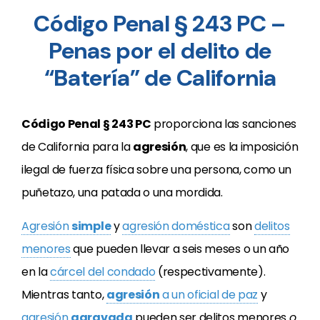
Código Penal § 243 PC –
Penas por el delito de
“Batería” de California
Código Penal § 243 PC
proporciona las sanciones
de California para la
agresión
, que es la imposición
ilegal de fuerza física sobre una persona, como un
puñetazo, una patada o una mordida.
Agresión
simple
y
agresión doméstica
son
delitos
menores
que pueden llevar a seis meses o un año
en la
cárcel del condado
(respectivamente).
Mientras tanto,
agresión
a un oficial de paz
y
agresión
agravada
pueden ser delitos menores
o