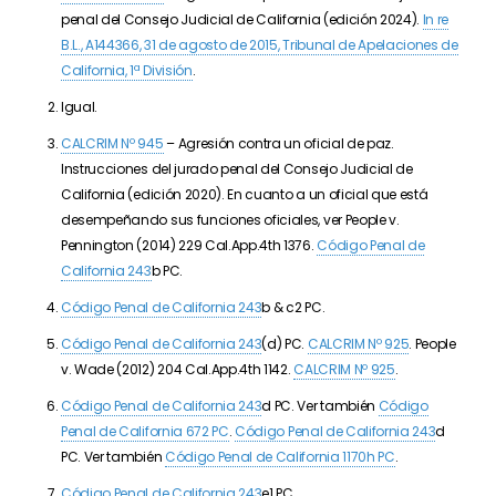
penal del Consejo Judicial de California (edición 2024).
In re
B.L., A144366, 31 de agosto de 2015, Tribunal de Apelaciones de
California, 1ª División
.
Igual.
CALCRIM Nº 945
– Agresión contra un oficial de paz.
Instrucciones del jurado penal del Consejo Judicial de
California (edición 2020). En cuanto a un oficial que está
desempeñando sus funciones oficiales, ver People v.
Pennington (2014) 229 Cal.App.4th 1376.
Código Penal de
California 243
b PC.
Código Penal de California 243
b & c2 PC.
Código Penal de California 243
(d) PC.
CALCRIM Nº 925
. People
v. Wade (2012) 204 Cal.App.4th 1142.
CALCRIM Nº 925
.
Código Penal de California 243
d PC. Ver también
Código
Penal de California 672 PC
.
Código Penal de California 243
d
PC. Ver también
Código Penal de California 1170h PC
.
Código Penal de California 243
e1 PC.