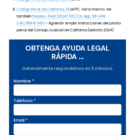
Código Penal de California 243
e1 PC. Ver lo mismo. Ver
también
People v. Reid (2024)
105 Cal. App. 5th 446
.
CALCRIM Nº 960
– Agresión simple. Instrucciones del jurado
penal del Consejo Judicial de California (edición 2024).
OBTENGA AYUDA LEGAL
RÁPIDA ...
Generalmente respondemos en 5 minutos.
Nombre *
Teléfono *
Email *