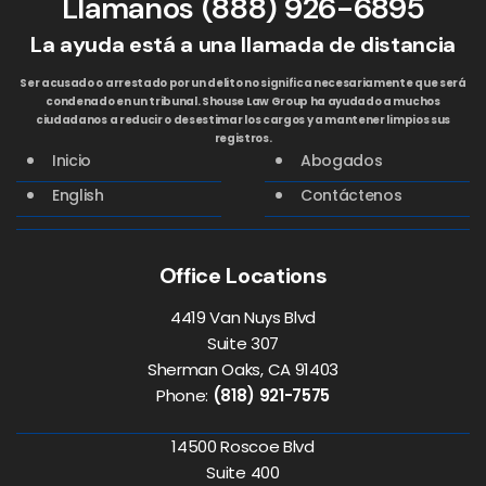
Llamanos
(888) 926-6895
La ayuda está a una llamada de distancia
Ser acusado o arrestado por un delito no significa necesariamente que será
condenado en un tribunal. Shouse Law Group ha ayudado a muchos
ciudadanos a reducir o desestimar los cargos y a mantener limpios sus
registros.
Inicio
Abogados
English
Contáctenos
Office Locations
4419 Van Nuys Blvd
Suite 307
Sherman Oaks, CA 91403
Phone:
(818) 921-7575
14500 Roscoe Blvd
Suite 400