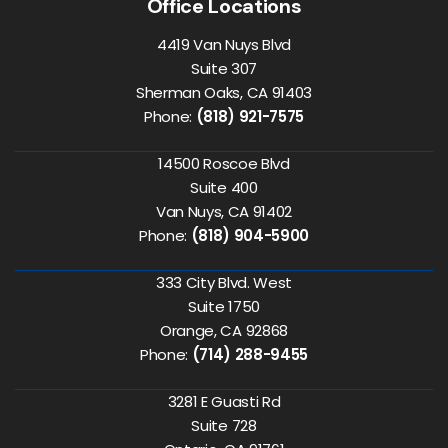
Office Locations
4419 Van Nuys Blvd
Suite 307
Sherman Oaks, CA 91403
Phone:
(818) 921-7575
14500 Roscoe Blvd
Suite 400
Van Nuys, CA 91402
Phone:
(818) 904-5900
333 City Blvd. West
Suite 1750
Orange, CA 92868
Phone:
(714) 288-9455
3281 E Guasti Rd
Suite 728