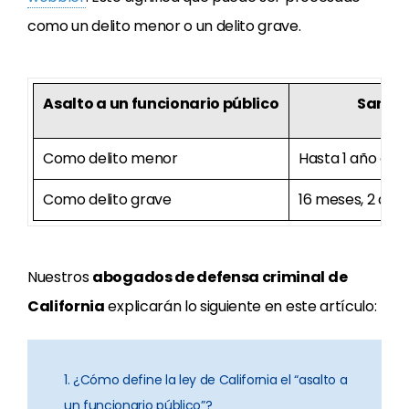
como un delito menor o un delito grave.
Asalto a un funcionario público
Sancion
Como delito menor
Hasta 1 año de c
Como delito grave
16 meses, 2 año
Nuestros
abogados de defensa criminal de
California
explicarán lo siguiente en este artículo:
1. ¿Cómo define la ley de California el “asalto a
un funcionario público”?