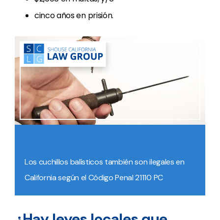
cinco años en prisión.
Los cuchillos balísticos también son ilegales en
California según el Código Penal 21110 PC
¿Hay leyes locales que