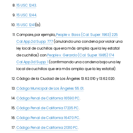
15 USC 1243
.
15 USC 1244
.
15 USC 1241
(b).
Compare, por ejemplo,
People v. Bass (Cal. Super. 1963) 225
Cal.App.2d Supp. 777
(anulando una condena por violar una
ley local de cuchillos que era más amplia que la ley estatal
de cuchillos) con
People v. Gerardo (Cal. Super. 1985) 174
Cal.App.3d Supp. 1
(confirmando una condena bajo una ley
local de cuchillos que era más amplia que la ley estatal).
Código de la Ciudad de Los Ángeles 13.62.010 y 13.62.020.
Código Municipal de Los Ángeles 55.01
.
Código Penal de California 16590 PC
.
Código Penal de California 17235 PC
.
Código Penal de California 16470 PC
.
Código Penal de California 21310 PC
.