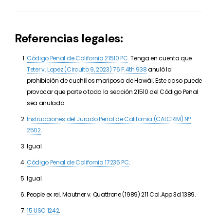
Referencias legales:
Código Penal de California 21510 PC
. Tenga en cuenta que
Teter v. Lopez (Circuito 9, 2023)
76 F.4th 938
anuló la
prohibición de cuchillos mariposa de Hawái. Este caso puede
provocar que parte o toda la sección 21510 del Código Penal
sea anulada.
Instrucciones del Jurado Penal de California (CALCRIM) Nº
2502
.
Igual.
Código Penal de California 17235 PC
.
Igual.
People ex rel. Mautner v. Quattrone (1989) 211 Cal.App.3d 1389.
15 USC 1242
.