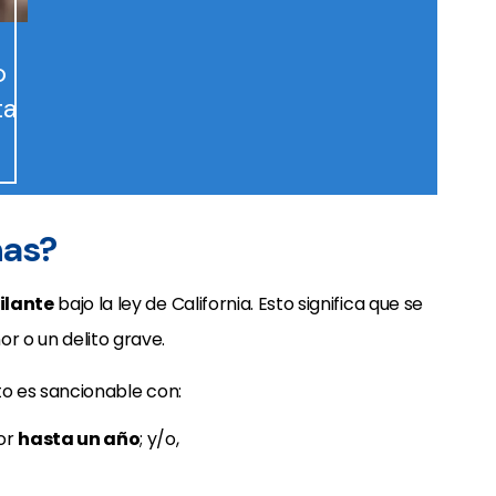
o
ta
nas?
ilante
bajo la ley de California. Esto significa que se
r o un delito grave.
lito es sancionable con:
por
hasta un año
; y/o,