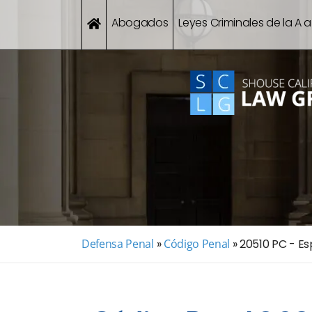
Abogados
Leyes Criminales de la A a
Defensa Penal
»
Código Penal
»
20510 PC - E