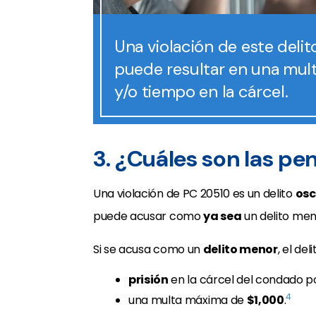
Una violación de este delit
puede resultar en una mul
y/o tiempo en la cárcel.
3. ¿Cuáles son las pe
Una violación de PC 20510 es un delito
osc
puede acusar como
ya sea
un delito meno
Si se acusa como un
delito menor
, el de
prisión
en la cárcel del condado 
4
una multa máxima de
$1,000
.