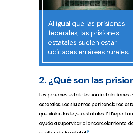
Al igual que las prisiones
federales, las prisiones
estatales suelen estar
ubicadas en áreas rurales.
2. ¿Qué son las prisio
Las prisiones estatales son instalaciones
estatales. Los sistemas penitenciarios es
que violan las leyes estatales. El Depar
ayuda a supervisar el encarcelamiento de
9
penitenciario estatal.