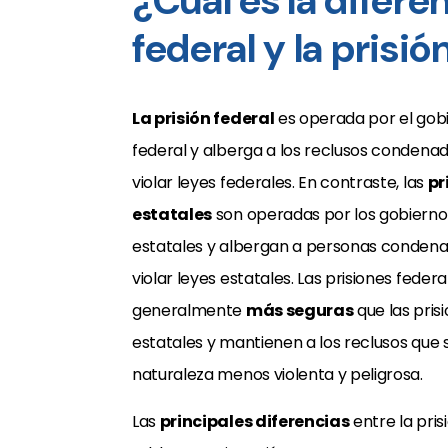
¿Cuál es la diferen
federal y la prisió
La prisión federal
es operada por el gob
federal y alberga a los reclusos condena
violar leyes federales. En contraste, las
pr
estatales
son operadas por los gobierno
estatales y albergan a personas conden
violar leyes estatales. Las prisiones feder
generalmente
más seguras
que las pris
estatales y mantienen a los reclusos que 
naturaleza menos violenta y peligrosa.
Las
principales diferencias
entre la pris