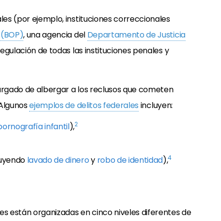
les (por ejemplo, instituciones correccionales
s (BOP)
, una agencia del
Departamento de Justicia
regulación de todas las instituciones penales y
cargado de albergar a los reclusos que cometen
. Algunos
ejemplos de delitos federales
incluyen:
2
pornografía infantil
),
4
cluyendo
lavado de dinero
y
robo de identidad
),
es están organizadas en cinco niveles diferentes de