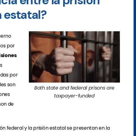
cia entre la prisión
n estatal?
ierno
dos por
isiones
s
adas por
ales son
Both state and federal prisons are
iones
taxpayer-funded
son de
ión federal y la prisión estatal se presentan en la