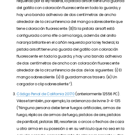
requerido por la ley federal, la pistola
airsoft
tiene una guarda
del gatillo con coloración fluorescente en toda la guarda, y
hay una banda adhesiva de dos centímetros de ancho
alrededor de la circunferencia del mango sobresaliente que
tiene coloración fluorescente.
(B)Si
la pistola
airsoft
está
configurada como rifle o arma larga, además del anillo
naranja brillante en el cañón requerido por la ley federal, la
pistola
airsoft
tiene una guarda del gatillo con coloración
fluorescente en toda la guarda, y hay una banda adhesiva
de dos centímetros de ancho con coloración fluorescente
alrededor de la circunferencia de dos de los siguientes:
(i)
E
l
mango sobresaliente.
(ii)
E
l guardamanos trasero.
(iii)
U
n
cargador o clip sobresaliente.
“).
Código Penal de California 20170
(anteriormente 12556 PC).
Véase también, por ejemplo, la ordenanza de Irvine 3-4-135
(“
Ninguna persona debe tener fuegos artificiales, armas de
fuego, réplicas de armas de fuego, pistolas de aire, pistolas
de
paintball
, pistolas BB, resorteras o arcos o flechas de caza
u otra arma en su posesión o en su vehículo que no sea en la