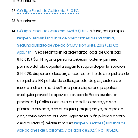
Ver mismo.
Código Penal de California 240 PC
.
Ver mismo.
Código Penal de California 245(a)(1) PC
. Véase, por ejemplo,
People v. Brown (Tribunal de Apelaciones de California,
Segundo Distrito de Apelación, División Siete, 2012) 210 Cal.
App. 4th 1
. Véase también la ordenanza local de Carlsbad
8.16.015 (“
(a) Ninguna persona debe, sin obtener primero
permiso del jefe de policía según lo requerido por la Sección
8.16.020, disparar o descargar cualquier rifle de aire, pistola de
aire, pistola BB,
pistola de pellets
, pistola de gas, pistola de
resorte u otra arma diseñada para disparar o propulsar
cualquier proyectil capaz de causar daño en cualquier
propiedad pública, o en cualquier calle o acera, ya sea
pública o privada, o en cualquier parque, playa, campo de
golf, centro comercial u otro lugar de reunión pública dentro
de la ciudad.
“). Véase también
People v. Gomez (Tribunal de
Apelaciones de California, 7 de abril de 2027) No. H051210
.