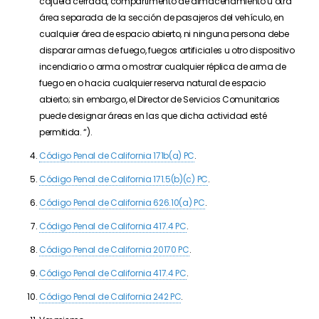
cajuela cerrada, compartimento de almacenamiento u otra
área separada de la sección de pasajeros del vehículo, en
cualquier área de espacio abierto, ni ninguna persona debe
disparar armas de fuego, fuegos artificiales u otro dispositivo
incendiario o arma o mostrar cualquier réplica de arma de
fuego en o hacia cualquier reserva natural de espacio
abierto; sin embargo, el Director de Servicios Comunitarios
puede designar áreas en las que dicha actividad esté
permitida.
“).
Código Penal de California 171b(a) PC
.
Código Penal de California 171.5(b)(c) PC
.
Código Penal de California 626.10(a) PC
.
Código Penal de California 417.4 PC
.
Código Penal de California 20170 PC
.
Código Penal de California 417.4 PC
.
Código Penal de California 242 PC
.