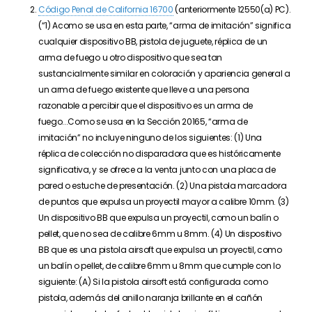
Código Penal de California 16700
(anteriormente 12550(a) PC).
(“
1) A
como se usa en esta parte, “arma de imitación” significa
cualquier dispositivo BB, pistola de juguete, réplica de un
arma de fuego u otro dispositivo que sea tan
sustancialmente similar en coloración y apariencia general a
un arma de fuego existente que lleve a una persona
razonable a percibir que el dispositivo es un arma de
fuego.
..
Como se usa en la Sección 20165, “arma de
imitación” no incluye ninguno de los siguientes: (1) Una
réplica de colección no disparadora que es históricamente
significativa, y se ofrece a la venta junto con una placa de
pared o estuche de presentación. (2) Una pistola marcadora
de puntos que expulsa un proyectil mayor a calibre 10mm. (3)
Un dispositivo BB que expulsa un proyectil, como un balín o
pellet, que no sea de calibre 6mm u 8mm.
(4)
Un
dispositivo
BB que es una pistola
airsoft
que expulsa un proyectil, como
un balín o pellet, de calibre 6mm u 8mm que cumple con lo
siguiente:
(A)
Si
la pistola
airsoft
está configurada como
pistola, además del anillo naranja brillante en el cañón