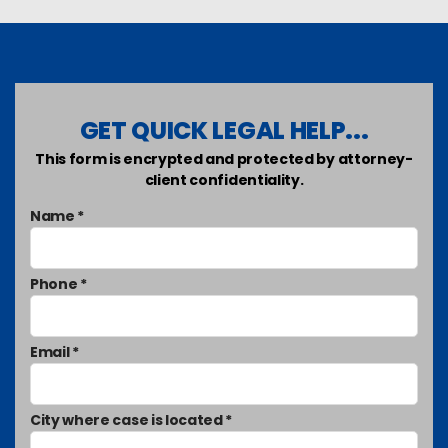
GET QUICK LEGAL HELP...
This form is encrypted and protected by attorney-
client confidentiality.
Name *
Phone *
Email *
City where case is located *