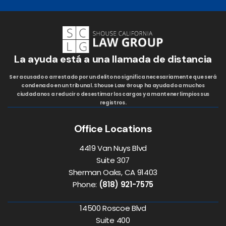
La ayuda está a una llamada de distancia
Ser acusado o arrestado por un delito no significa necesariamente que será
condenado en un tribunal. Shouse Law Group ha ayudado a muchos
ciudadanos a reducir o desestimar los cargos y a mantener limpios sus
registros.
Office Locations
4419 Van Nuys Blvd
Suite 307
Sherman Oaks, CA 91403
Phone:
(818) 921-7575
14500 Roscoe Blvd
Suite 400