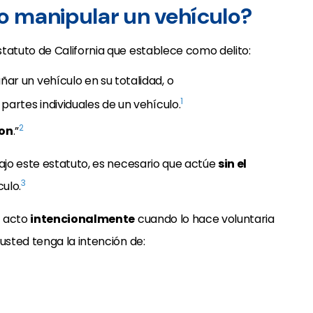
to manipular un vehículo?
statuto de California que establece como delito:
ñar un vehículo en su totalidad, o
1
 partes individuales de un vehículo.
2
con
.”
jo este estatuto, es necesario que actúe
sin el
3
culo.
n acto
intencionalmente
cuando lo hace voluntaria
usted tenga la intención de: