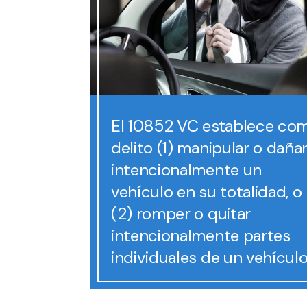
El 10852 VC establece co
delito (1) manipular o daña
intencionalmente un
vehículo en su totalidad, o
(2) romper o quitar
intencionalmente partes
individuales de un vehículo