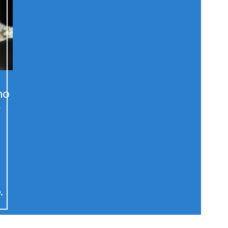
mo
r
.