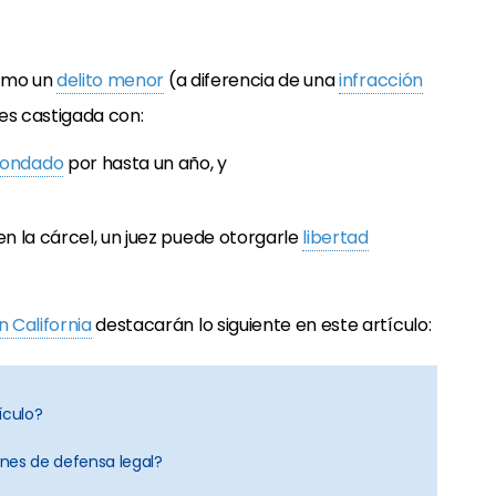
como un
delito menor
(a diferencia de una
infracción
 es castigada con:
condado
por hasta un año, y
n la cárcel, un juez puede otorgarle
libertad
 California
destacarán lo siguiente en este artículo:
ículo?
nes de defensa legal?