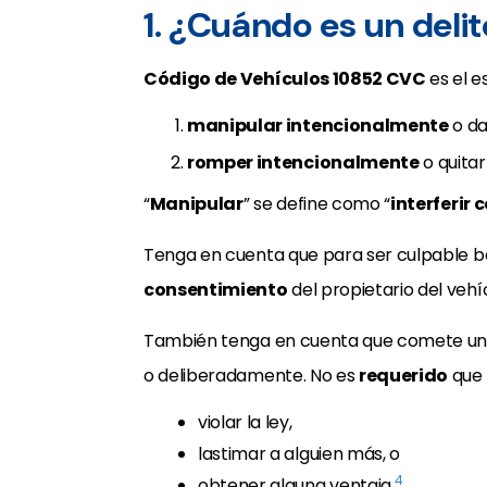
1. ¿Cuándo es un deli
Código de Vehículos 10852 CVC
es el e
manipular intencionalmente
o da
romper intencionalmente
o quitar
“
Manipular
” se define como “
interferir 
Tenga en cuenta que para ser culpable ba
consentimiento
del propietario del vehí
También tenga en cuenta que comete u
o deliberadamente. No es
requerido
que 
violar la ley,
lastimar a alguien más, o
4
obtener alguna ventaja.