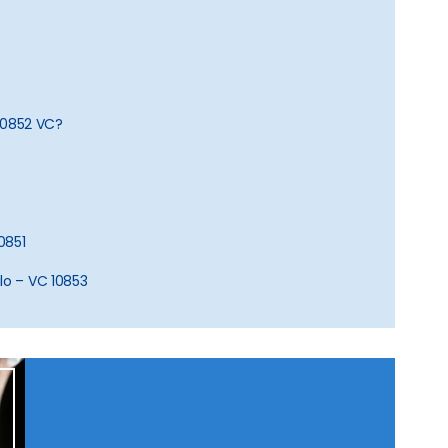
 10852 VC?
0851
lo – VC 10853