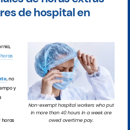
res de hospital en
rnia,
e
horas
nto
, no
iempo y
a
Non-exempt hospital workers who put
in more than 40 hours in a week are
r horas
owed overtime pay.