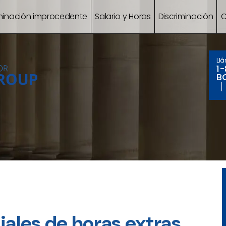
minación improcedente
Salario y Horas
Discriminación
C
Ll
1
B
iales de horas extras