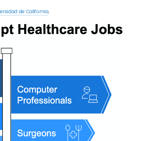
ersidad de California
.