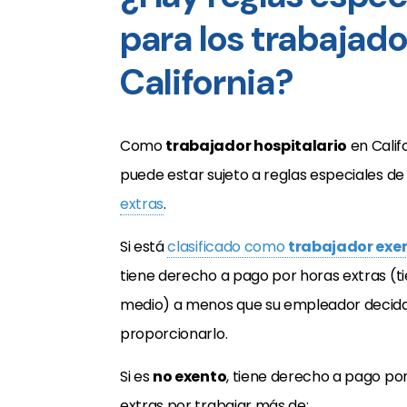
para los trabajado
California?
Como
trabajador hospitalario
en Califo
puede estar sujeto a reglas especiales d
extras
.
Si está
clasificado como
trabajador exe
tiene derecho a pago por horas extras (t
medio) a menos que su empleador decid
proporcionarlo.
Si es
no exento
, tiene derecho a pago po
extras por trabajar más de: