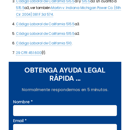
Código Laboral de California 515.5
a1 y
515.5
a3. En cuanto a
515.5
a3, ver también
Martin v. Indiana Michigan Power Co. (6th
Cir. 2004) 381 F.3d 574
.
Código Laboral de California 515.5
a3.
Código Laboral de California 515.5
a2.
Código Laboral de California 510
.
29 CFR 451.600
(f).
OBTENGA AYUDA LEGAL
RÁPIDA ...
Normalmente respondemos en 5 minutos.
Nombre *
Email *