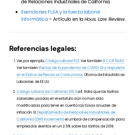
de Relaciones Industriales de California.
Exenciones FLSA y la fuerza laboral
informática
– Artículo en la
Hous. Law Review
.
Referencias legales:
Ver, por ejemplo,
Código Laboral 512
. Ver también
8 CCR 11040
.
Ver también
Efectos de la pandemia de COVID-19 y respuesta
en el Índice de Precios al Consumidor
, Oficina de Estadísticas
Laborales de EE.UU.
Código Laboral de California 515.5
a4. Nota que las tarifas
salariales usadas en el estatuto aún no han sido
modificadas para tener en cuenta las tasas anuales de
inflación. El
Departamento de Relaciones Industriales de
California (DIR)
incrementó
el umbral de compensación para
empleados exentos en un 2.5% sobre las tarifas de 2019.