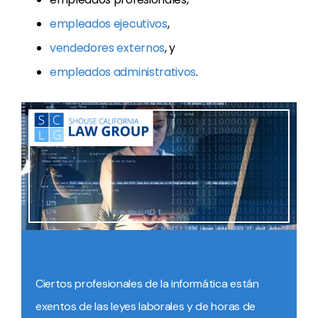
empleados ejecutivos
,
vendedores externos
, y
empleados administrativos
.
Ciertos profesionales de la informática están
exentos de las leyes laborales y de horas de