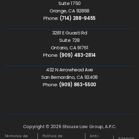
Suite 1750
Orange, CA 92868
Phone:
(714) 288-9455
3281 E Guasti Rd
Suite 728
Ontario, CA 91761
Phone:
(909) 483-2814
432 N Arrowhead Ave
San Bernardino, CA 92408
Phone:
(909) 863-5500
Copyright © 2026 Shouse Law Group, A.P.C.
Términos de
Política de
Anti-
Sitemap