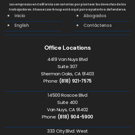
Las empresas en California son notorias por pisotear los derechos de los
trabajadores. Shouse Law Group está aquí para ayudarlo a defenderse.
Inicio
Abogados
English
Contáctenos
Office Locations
4419 Van Nuys Blvd
Suite 307
Sherman Oaks, CA 91403
Phone:
(818) 921-7575
14500 Roscoe Blvd
Suite 400
Van Nuys, CA 91402
Phone:
(818) 904-5900
333 City Blvd. West