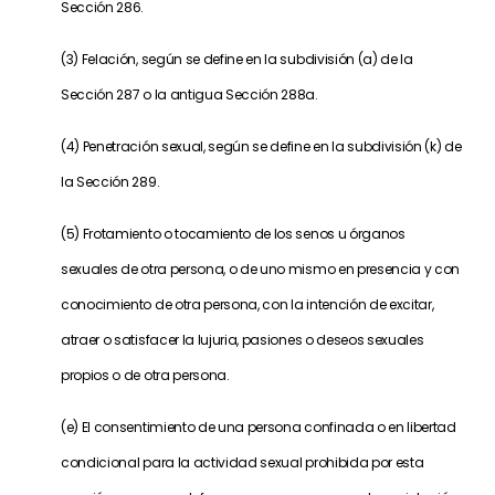
Sección 286.
(3) Felación, según se define en la subdivisión (a) de la
Sección 287 o la antigua Sección 288a.
(4) Penetración sexual, según se define en la subdivisión (k) de
la Sección 289.
(5) Frotamiento o tocamiento de los senos u órganos
sexuales de otra persona, o de uno mismo en presencia y con
conocimiento de otra persona, con la intención de excitar,
atraer o satisfacer la lujuria, pasiones o deseos sexuales
propios o de otra persona.
(e) El consentimiento de una persona confinada o en libertad
condicional para la actividad sexual prohibida por esta