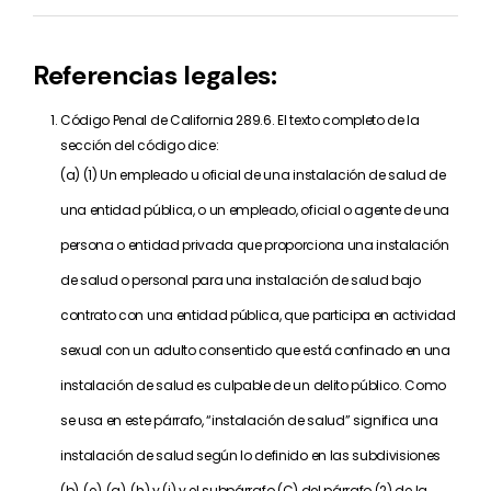
Referencias legales:
Código Penal de California 289.6. El texto completo de la
sección del código dice:
(a) (1) Un empleado u oficial de una instalación de salud de
una entidad pública, o un empleado, oficial o agente de una
persona o entidad privada que proporciona una instalación
de salud o personal para una instalación de salud bajo
contrato con una entidad pública, que participa en actividad
sexual con un adulto consentido que está confinado en una
instalación de salud es culpable de un delito público. Como
se usa en este párrafo, “instalación de salud” significa una
instalación de salud según lo definido en las subdivisiones
(b), (e), (g), (h) y (j) y el subpárrafo (C) del párrafo (2) de la