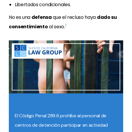
Libertados condicionales.
No es una
defensa
que el recluso haya
dado su
1
consentimiento
al sexo.
El Código Penal 289.6 prohíbe al personal de
centros de detención participar en actividad