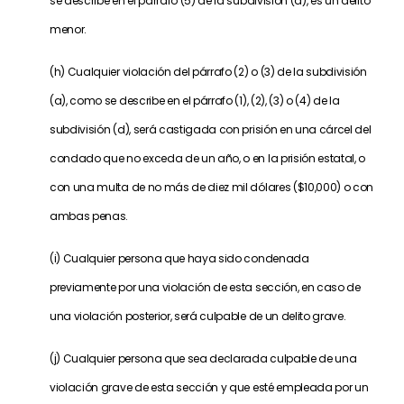
se describe en el párrafo (5) de la subdivisión (d), es un delito
menor.
(h) Cualquier violación del párrafo (2) o (3) de la subdivisión
(a), como se describe en el párrafo (1), (2), (3) o (4) de la
subdivisión (d), será castigada con prisión en una cárcel del
condado que no exceda de un año, o en la prisión estatal, o
con una multa de no más de diez mil dólares ($10,000) o con
ambas penas.
(i) Cualquier persona que haya sido condenada
previamente por una violación de esta sección, en caso de
una violación posterior, será culpable de un delito grave.
(j) Cualquier persona que sea declarada culpable de una
violación grave de esta sección y que esté empleada por un