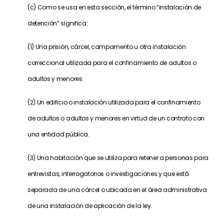
(c) Como se usa en esta sección, el término “instalación de
detención” significa:
(1) Una prisión, cárcel, campamento u otra instalación
correccional utilizada para el confinamiento de adultos o
adultos y menores.
(2) Un edificio o instalación utilizada para el confinamiento
de adultos o adultos y menores en virtud de un contrato con
una entidad pública.
(3) Una habitación que se utiliza para retener a personas para
entrevistas, interrogatorios o investigaciones y que está
separada de una cárcel o ubicada en el área administrativa
de una instalación de aplicación de la ley.