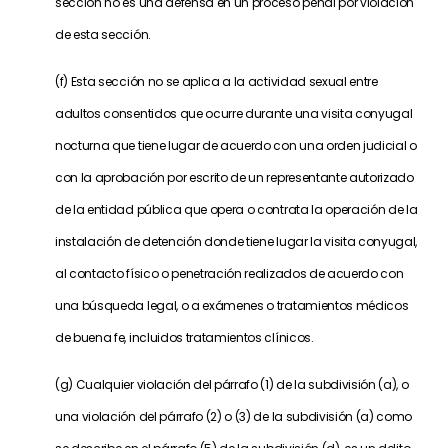
sección no es una defensa en un proceso penal por violación
de esta sección.
(f) Esta sección no se aplica a la actividad sexual entre
adultos consentidos que ocurre durante una visita conyugal
nocturna que tiene lugar de acuerdo con una orden judicial o
con la aprobación por escrito de un representante autorizado
de la entidad pública que opera o contrata la operación de la
instalación de detención donde tiene lugar la visita conyugal,
al contacto físico o penetración realizados de acuerdo con
una búsqueda legal, o a exámenes o tratamientos médicos
de buena fe, incluidos tratamientos clínicos.
(g) Cualquier violación del párrafo (1) de la subdivisión (a), o
una violación del párrafo (2) o (3) de la subdivisión (a) como