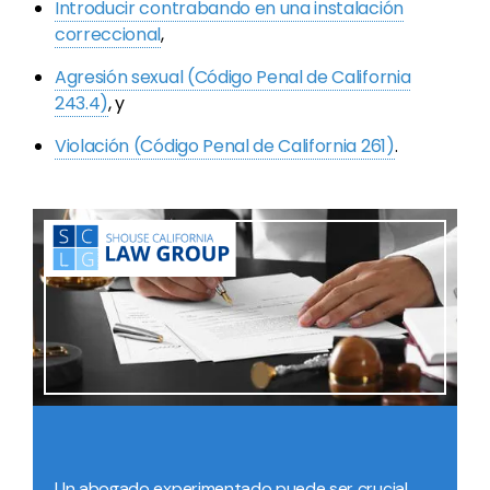
Introducir contrabando en una instalación
correccional
,
Agresión sexual (Código Penal de California
243.4)
, y
Violación (Código Penal de California 261)
.
Un abogado experimentado puede ser crucial