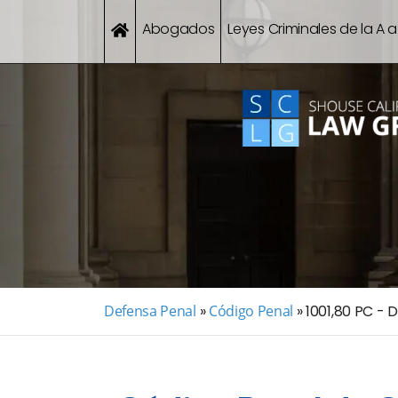
Abogados
Leyes Criminales de la A a
Defensa Penal
»
Código Penal
»
1001,80 PC - D