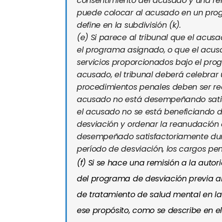
consentimiento del acusado y una ren
puede colocar al acusado en un prog
define en la subdivisión (k).
(e)
Si parece al tribunal que el acu
el programa asignado, o que el acusa
servicios proporcionados bajo el pro
acusado, el tribunal deberá celebrar
procedimientos penales deben ser rea
acusado no está desempeñando satis
el acusado no se está beneficiando de
desviación y ordenar la reanudación 
desempeñado satisfactoriamente duran
período de desviación, los cargos pe
(f)
Si se hace una remisión a la aut
del programa de desviación previa al 
de tratamiento de salud mental en l
ese propósito, como se describe en el