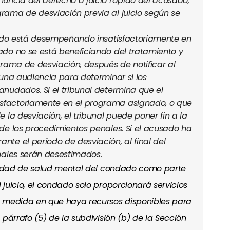
uncia del derecho a juicio rápido del acusado,
rama de desviación previa al juicio según se
sado está desempeñando insatisfactoriamente en
do no se está beneficiando del tratamiento y
grama de desviación, después de notificar al
 una audiencia para determinar si los
nudados. Si el tribunal determina que el
factoriamente en el programa asignado, o que
 la desviación, el tribunal puede poner fin a la
de los procedimientos penales. Si el acusado ha
te el período de desviación, al final del
nales serán desestimados.
oridad de salud mental del condado como parte
juicio, el condado solo proporcionará servicios
a medida en que haya recursos disponibles para
 párrafo (5) de la subdivisión (b) de la Sección